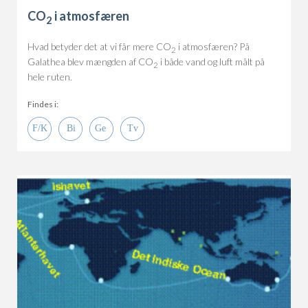
CO
i atmosfæren
2
Hvad betyder det at vi får mere CO
i atmosfæren? På
2
Galathea blev mængden af CO
i både vand og luft målt på
2
hele ruten.
Findes i: