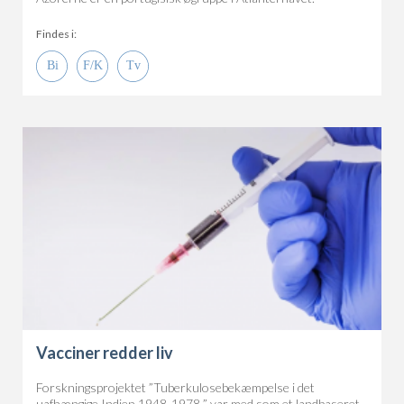
Findes i:
Vacciner redder liv
Forskningsprojektet ”Tuberkulosebekæmpelse i det
uafhængige Indien 1948-1978 ” var med som et landbaseret