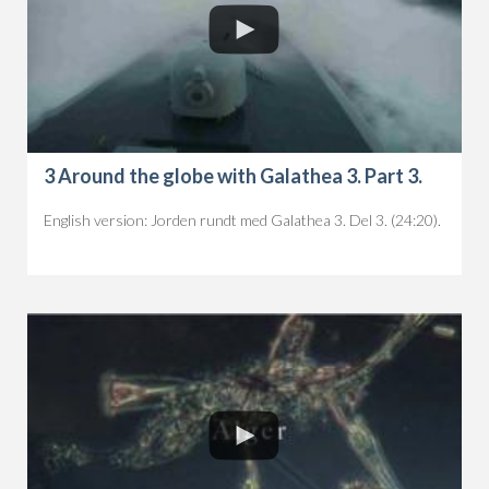
3 Around the globe with Galathea 3. Part 3.
English version: Jorden rundt med Galathea 3. Del 3. (24:20).