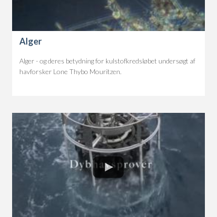
Alger
Alger - og deres betydning for kulstofkredsløbet undersøgt af
havforsker Lone Thybo Mouritzen.