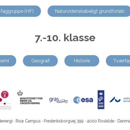
 faggruppe (HF)
Naturvidenskabeligt grundforløb
7.-10. klasse
kemi
Geografi
Historie
Tværfag
denergi · Risø Campus · Frederiksborgvej 399 · 4000 Roskilde · Danma