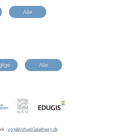
Alle
lige
Alle
rk ·
vg3@VirtuelGalathea3.dk