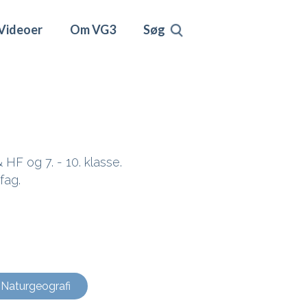
Videoer
Om VG3
Søg
 HF og 7. - 10. klasse.
fag.
Naturgeografi