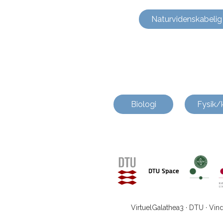
Naturvidenskabelig
Biologi
Fysik/
VirtuelGalathea3 · DTU · Vin