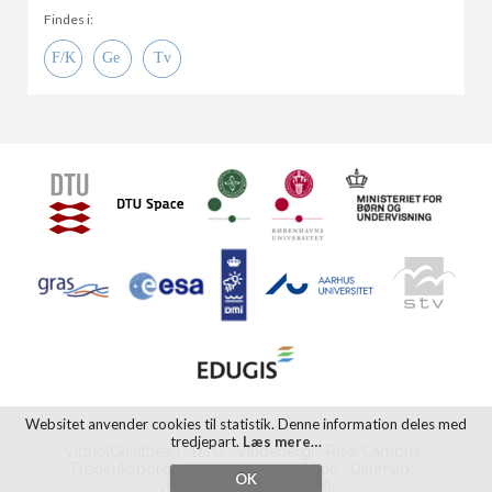
Findes i:
Websitet anvender cookies til statistik. Denne information deles med
tredjepart.
Læs mere…
VirtuelGalathea3 · DTU · Vindenergi · Risø Campus ·
Frederiksborgvej 399 · 4000 Roskilde · Danmark ·
OK
vg3@VirtuelGalathea3.dk