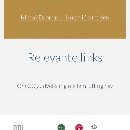
Klima i Danmark - Nu og i fremtiden
Relevante links
Om CO
udveksling mellem luft og hav
2