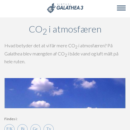
Skip to main content
CO
i atmosfæren
2
Hvad betyder det at vi får mere CO
i atmosfæren? På
2
Galathea blev mængden af CO
i både vand og luft målt på
2
hele ruten.
Findes i: