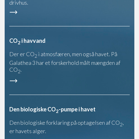
drivhus.
CO
i havvand
2
Der er CO
i atmosfæren, men også havet. På
2
Galathea 3 har et forskerhold målt mængden af
CO
.
2
Den biologiske CO
-pumpe i havet
2
Den biologiske forklaring på optagelsen af CO
,
2
er havets alger.