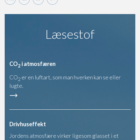
Læsestof
CO
i atmosfæren
2
CO
er en luftart, som man hverken kan se eller
2
lugte.
Drivhuseffekt
Jordens atmosfære virker ligesom glasset i et