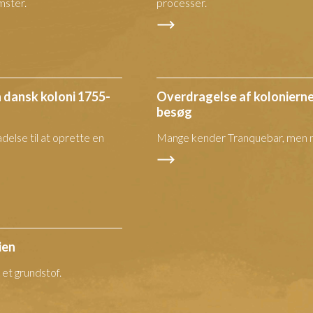
mster.
processer.
 dansk koloni 1755-
Overdragelse af kolonierne 
besøg
delse til at oprette en
Mange kender Tranquebar, men 
ien
 et grundstof.