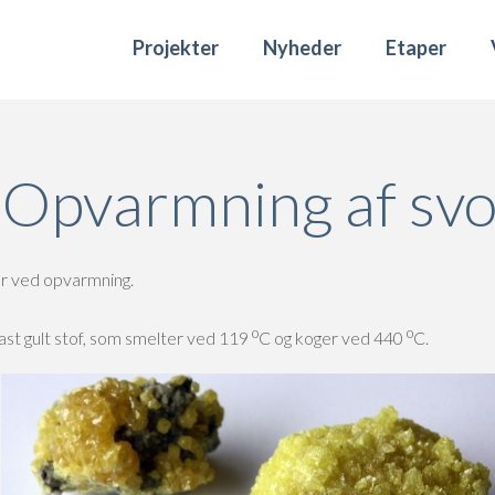
Projekter
Nyheder
Etaper
 Opvarmning af svo
r ved opvarmning.
o
o
st gult stof, som smelter ved 119
C og koger ved 440
C.