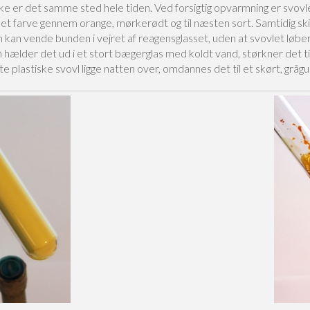
 er det samme sted hele tiden. Ved forsigtig opvarmning er svovlet
et farve gennem orange, mørkerødt og til næsten sort. Samtidig ski
n kan vende bunden i vejret af reagensglasset, uden at svovlet løbe
hælder det ud i et stort bægerglas med koldt vand, størkner det til 
 plastiske svovl ligge natten over, omdannes det til et skørt, grågult