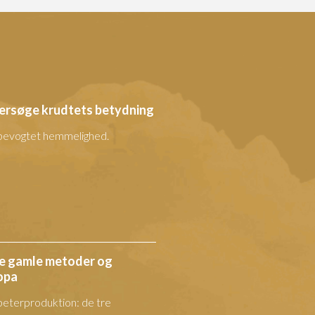
dersøge krudtets betydning
elbevogtet hemmelighed.
de gamle metoder og
opa
peterproduktion: de tre