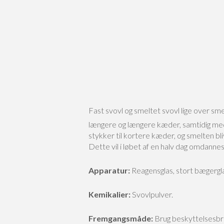
Fast svovl og smeltet svovl lige over sm
længere og længere kæder, samtidig med 
stykker til kortere kæder, og smelten bli
Dette vil i løbet af en halv dag omdannes 
Apparatur:
Reagensglas, stort bægergl
Kemikalier:
Svovlpulver.
Fremgangsmåde:
Brug beskyttelsesbri