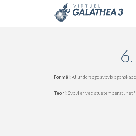
Skip to main content
6.
Formål:
At undersøge svovls egenskabe
Teori:
Svovl er ved stuetemperatur et fa