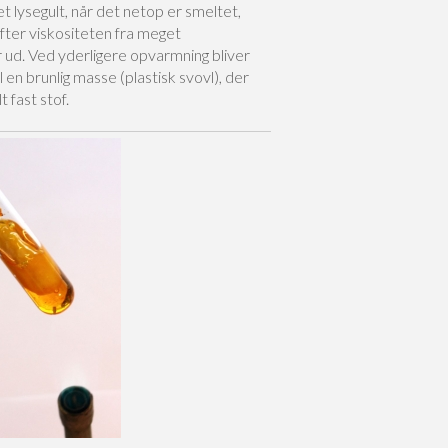
 lysegult, når det netop er smeltet,
fter viskositeten fra meget
r ud. Ved yderligere opvarmning bliver
en brunlig masse (plastisk svovl), der
 fast stof.