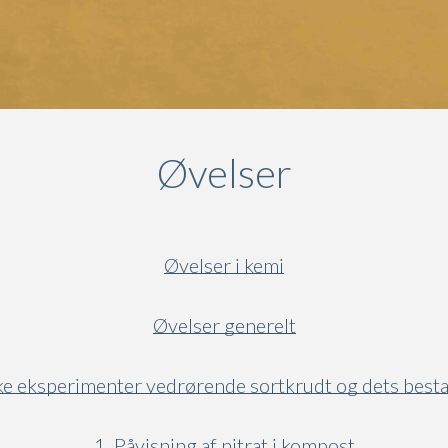
Øvelser
Øvelser i kemi
Øvelser generelt
e eksperimenter vedrørende sortkrudt og dets best
1. Påvisning af nitrat i kompost