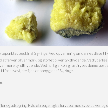
eltepunktet består af S
-ringe. Ved opvarmning omdannes disse til k
8
at farven bliver mørk, og stoffet bliver tyktflydende. Ved yderlig
ver mere tyndtflydende. Ved hurtig afkøling fastfryses denne uordent
til fast svovl, der igen er opbygget af S
-ringe.
8
as.
ller og udsugning. Fyld et reagensglas halvt op med svovlpulver o