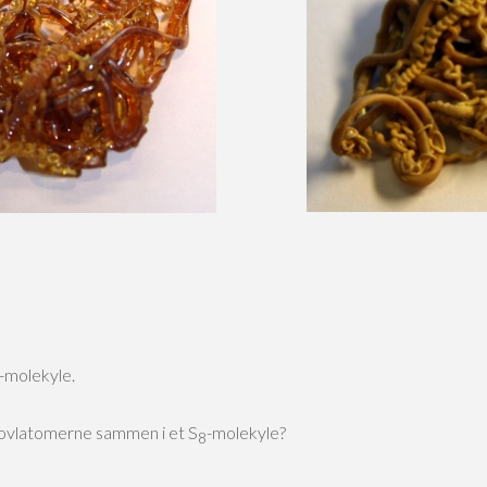
-molekyle.
svovlatomerne sammen i et S
-molekyle?
8