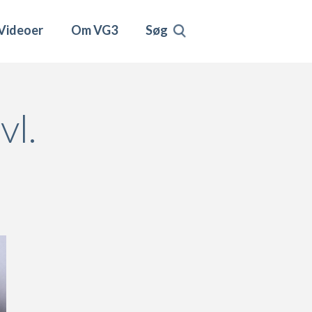
Videoer
Om VG3
Søg
vl.