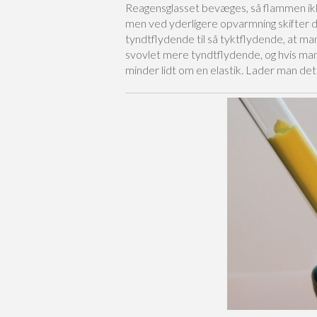
Reagensglasset bevæges, så flammen ikke
men ved yderligere opvarmning skifter d
tyndtflydende til så tyktflydende, at ma
svovlet mere tyndtflydende, og hvis man 
minder lidt om en elastik. Lader man dette