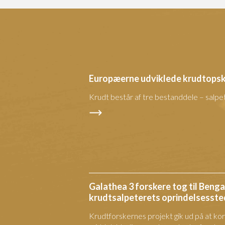
Europæerne udviklede krudtopsk
Krudt består af tre bestanddele – salpet
Galathea 3 forskere tog til Benga
krudtsalpeterets oprindelsesste
Krudtforskernes projekt gik ud på at ko