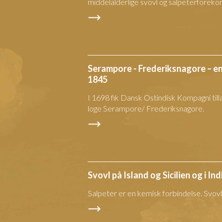
middelalderlige svovl og salpeterforeko
Serampore - Frederiksnagore – en
1845
I 1698 fik Dansk Ostindisk Kompagni tilla
loge Serampore/ Frederiksnagore.
Svovl på Island og Sicilien og i Ind
Salpeter er en kemisk forbindelse. Svovl