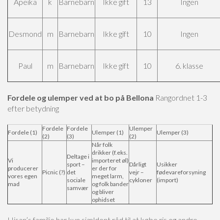
Apeika
k
Barnebarn
Ikke gift
13
Ingen
Desmond
m
Barnebarn
Ikke gift
10
Ingen
Paul
m
Barnebarn
Ikke gift
10
6. klasse
Fordele og ulemper ved at bo på Bellona
Rangordnet 1-3
efter betydning
Fordele
Fordele
Ulemper
Fordele (1)
Ulemper (1)
Ulemper (3)
(2)
(3)
(2)
Når folk
drikker (f.eks.
Deltage i
Vi
importeret øl)
sport –
Dårligt
Usikker
producerer
er der for
Picnic (?)
det
vejr –
fødevareforsyning
vores egen
meget larm,
sociale
cykloner
(import)
mad
og folk bander
samvær
og bliver
ophidset
Hisan’s familie har kun sjældent råd til at købe ris og andre