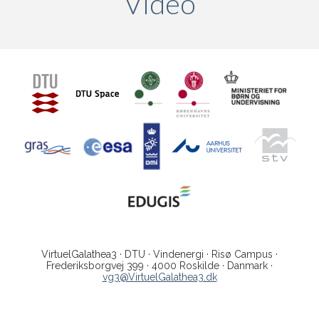
Video
(active ta
VirtuelGalathea3 · DTU · Vindenergi · Risø Campus ·
Frederiksborgvej 399 · 4000 Roskilde · Danmark ·
vg3@VirtuelGalathea3.dk