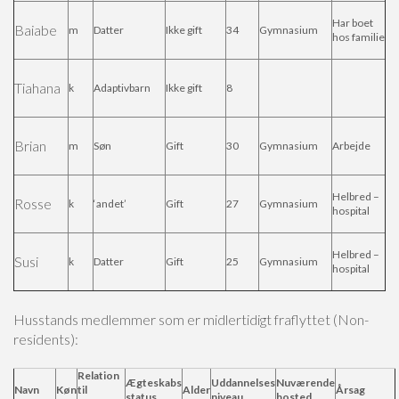
Har boet
Baiabe
m
Datter
Ikke gift
34
Gymnasium
hos familie
Tiahana
k
Adaptivbarn
Ikke gift
8
Brian
m
Søn
Gift
30
Gymnasium
Arbejde
Helbred –
Rosse
k
‘andet’
Gift
27
Gymnasium
hospital
Helbred –
Susi
k
Datter
Gift
25
Gymnasium
hospital
Husstands medlemmer som er midlertidigt fraflyttet (Non-
residents):
Relation
Ægteskabs
Uddannelses
Nuværende
Navn
Køn
til
Alder
Årsag
status
niveau
bosted