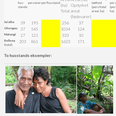
hus-
personer
per/husstand
tæthed
per 
(ha)
Opdyrket
stande
(pers/total
(per
Total:
areal
areal, ha)
ha)
(fødevarer)
Sa’aiho
39
195
256
37
Ghongau
37
545
1034
124
Matangi
27
121
333
10
Bellona
203
861
1623
171
(total)
To husstands eksempler: