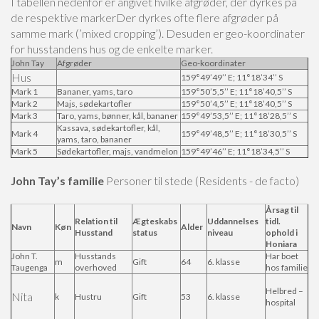
I tabellen nedenfor er angivet hvilke afgrøder, der dyrkes på
de respektive markerDer dyrkes ofte flere afgrøder på
samme mark (’mixed cropping’).
Desuden er geo-koordinater
for husstandens hus og de enkelte marker.
John Tay
Afgrøder
Geo-koordinater
Hus
159°49’49’’ E; 11°18’34’’ S
Mark 1
Bananer, yams, taro
159°50’5,5’’ E; 11°18’40,5’’ S
Mark 2
Majs, sødekartofler
159°50’4,5’’ E; 11°18’40,5’’ S
Mark 3
Taro, yams, bønner, kål, bananer
159°49’53,5’’ E; 11°18’28,5’’ S
Kassava, sødekartofler, kål,
Mark 4
159°49’48,5’’ E; 11°18’30,5’’ S
yams, taro, bananer
Mark 5
Sødekartofler, majs, vandmelon
159°49’46’’ E; 11°18’34,5’’ S
John Tay’s familie
Personer til stede (Residents - de facto)
Årsag til
Relation til
Ægteskabs
Uddannelses
tidl.
Navn
Køn
Alder
Husstand
status
niveau
ophold i
Honiara
John T.
Husstands
Har boet
m
Gift
64
6. klasse
Taugenga
overhoved
hos familie
Helbred –
Nita
k
Hustru
Gift
53
6. klasse
hospital