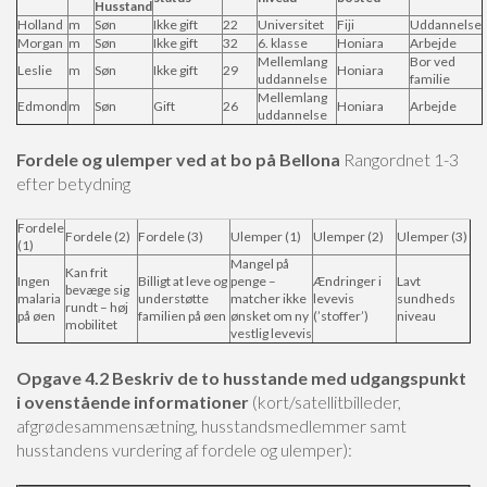
Husstand
Holland
m
Søn
Ikke gift
22
Universitet
Fiji
Uddannelse
Morgan
m
Søn
Ikke gift
32
6. klasse
Honiara
Arbejde
Mellemlang
Bor ved
Leslie
m
Søn
Ikke gift
29
Honiara
uddannelse
familie
Mellemlang
Edmond
m
Søn
Gift
26
Honiara
Arbejde
uddannelse
Fordele og ulemper ved at bo på Bellona
Rangordnet 1-3
efter betydning
Fordele
Fordele (2)
Fordele (3)
Ulemper (1)
Ulemper (2)
Ulemper (3)
(1)
Mangel på
Kan frit
Ingen
Billigt at leve og
penge –
Ændringer i
Lavt
bevæge sig
malaria
understøtte
matcher ikke
levevis
sundheds
rundt – høj
på øen
familien på øen
ønsket om ny
(’stoffer’)
niveau
mobilitet
vestlig levevis
Opgave 4.2 Beskriv de to husstande med udgangspunkt
i ovenstående informationer
(kort/satellitbilleder,
afgrødesammensætning, husstandsmedlemmer samt
husstandens vurdering af fordele og ulemper):