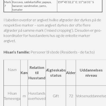
Mark
Kassava, sødekartofler, papaya,
159°45’32,2’’ E; 11°16’31’’ S
7
bananer, vandmelon, yams,
tomater
I tabellen ovenfor er angivet hvilke afgrøder der dyrkes på de
respektive marker – som angivet dyrkes der ofte flere
afgrøder på samme mark (’mixed cropping’).
Desuden er geo-
koordinater for husstandens hus og de enkelte marker
angivet.
Hisan’s familie:
Personer til stede (Residents - de facto)
Relation
Navn
Ægteskabs
Uddannelses
Køn
til
Alder
status
niveau
Husstand
Hisan
Husstands
m
Gift
72
Voksenuddannels
Temeenga
overhoved