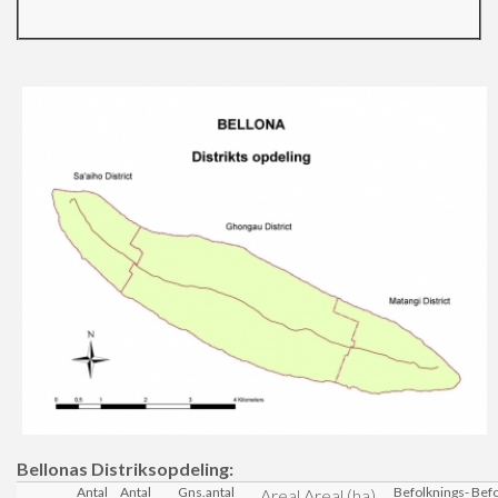
Bellonas Distriksopdeling:
Antal
Antal
Gns.antal
Befolknings-
Befo
Areal
Areal (ha)