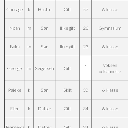
Courage
k
Hustru
Gift
57
6. klasse
Noah
m
Søn
Ikke gift
26
Gymnasium
Buka
m
Søn
Ikke gift
23
6. klasse
-
Voksen
George
m
Svigersøn
Gift
uddannelse
Paieke
k
Søn
Skilt
30
6. klasse
Ellen
k
Datter
Gift
34
6. klasse
Teangeika
k
Datter
Gift
34
6. klasse