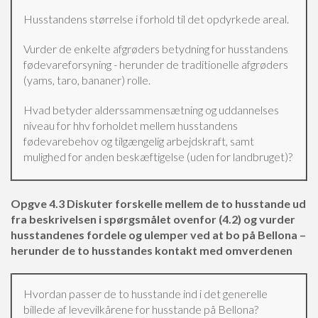
Husstandens størrelse i forhold til det opdyrkede areal.
Vurder de enkelte afgrøders betydning for husstandens
fødevareforsyning - herunder de traditionelle afgrøders
(yams, taro, bananer) rolle.
Hvad betyder alderssammensætning og uddannelses
niveau for hhv forholdet mellem husstandens
fødevarebehov og tilgængelig arbejdskraft, samt
mulighed for anden beskæftigelse (uden for landbruget)?
Opgve 4.3 Diskuter forskelle mellem de to husstande ud
fra beskrivelsen i spørgsmålet ovenfor (4.2) og vurder
husstandenes fordele og ulemper ved at bo på Bellona –
herunder de to husstandes kontakt med omverdenen
Hvordan passer de to husstande ind i det generelle
billede af levevilkårene for husstande på Bellona?