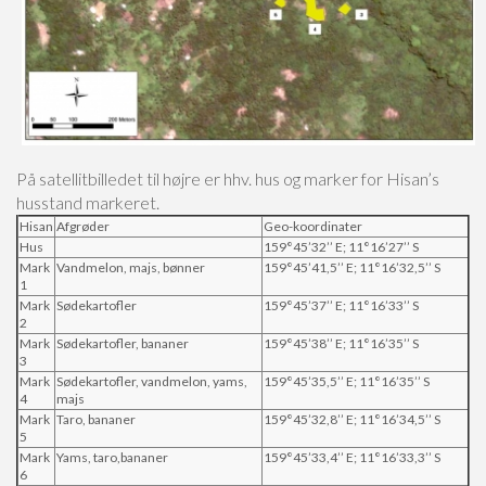
På satellitbilledet til højre er hhv. hus og marker for Hisan’s
husstand markeret.
Hisan
Afgrøder
Geo-koordinater
Hus
159°45’32’’ E; 11°16’27’’ S
Mark
Vandmelon, majs, bønner
159°45’41,5’’ E; 11°16’32,5’’ S
1
Mark
Sødekartofler
159°45’37’’ E; 11°16’33’’ S
2
Mark
Sødekartofler, bananer
159°45’38’’ E; 11°16’35’’ S
3
Mark
Sødekartofler, vandmelon, yams,
159°45’35,5’’ E; 11°16’35’’ S
4
majs
Mark
Taro, bananer
159°45’32,8’’ E; 11°16’34,5’’ S
5
Mark
Yams, taro,bananer
159°45’33,4’’ E; 11°16’33,3’’ S
6