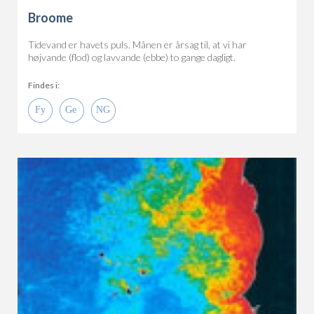
Broome
Tidevand er havets puls. Månen er årsag til, at vi har
højvande (flod) og lavvande (ebbe) to gange dagligt.
Findes i: