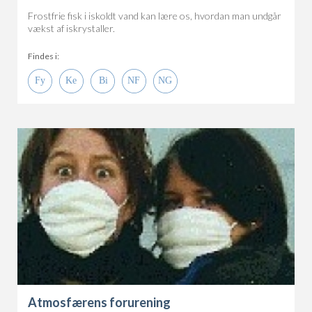
Frostfrie fisk i iskoldt vand kan lære os, hvordan man undgår
vækst af iskrystaller.
Findes i:
Atmosfærens forurening