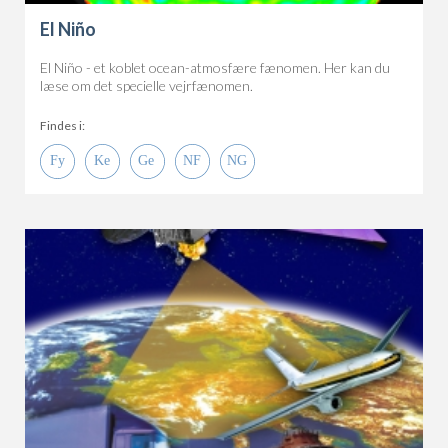
El Niño
El Niño - et koblet ocean-atmosfære fænomen. Her kan du
læse om det specielle vejrfænomen.
Findes i: