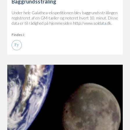
Baggrundsstråling
Under hele Galathea-ekspeditionen blev baggrundsstrålingen
registreret af en GM-tæller og noteret hvert 10. minut. Disse
data er til rådighed på hjemmesiden
http://www.soldata.dk
.
Findes i: