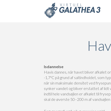
Skip to main content
Hav
Isdannelse
Havis dannes, når havet bliver afkølet 
-1,7ºC på grund af saltindholdet, som ty
når sin maksimale densitet ved frysepunk
synker vandet og bliver erstattet af li
indtil hele vandsøjlen er afkølet til frys
skal de øverste 50–200 m af vandsøjlen a