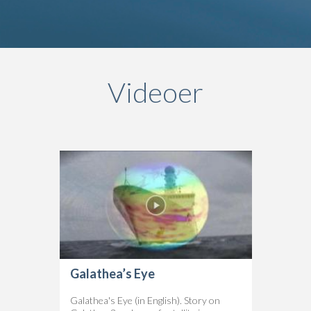
Videoer
Galathea’s Eye
Galathea's Eye (in English). Story on