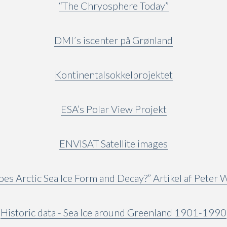
“The Chryosphere Today”
DMI´s iscenter på Grønland
Kontinentalsokkelprojektet
ESA’s Polar View Projekt
ENVISAT Satellite images
es Arctic Sea Ice Form and Decay?” Artikel af Peter
Historic data - Sea Ice around Greenland 1901-1990