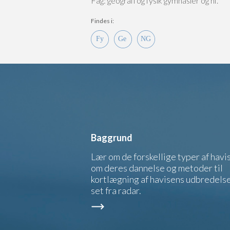
Fag: geografi og fysik gymnasier og hf.
Findes i:
Baggrund
Lær om de forskellige typer af havis
om deres dannelse og metoder til
kortlægning af havisens udbredels
set fra radar.