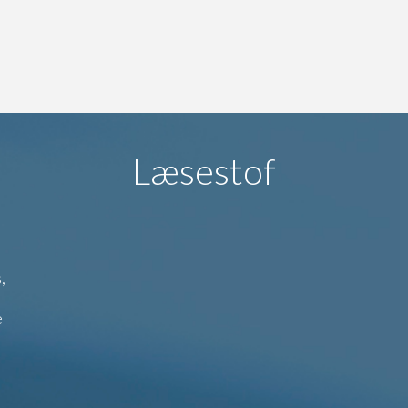
Læsestof
,
e