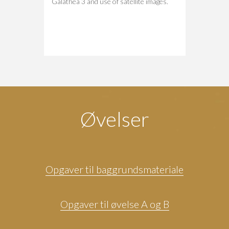
Galathea 3 and use of satellite images.
Øvelser
Opgaver til baggrundsmateriale
Opgaver til øvelse A og B