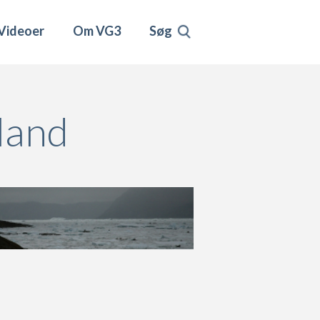
Videoer
Om VG3
Søg
land