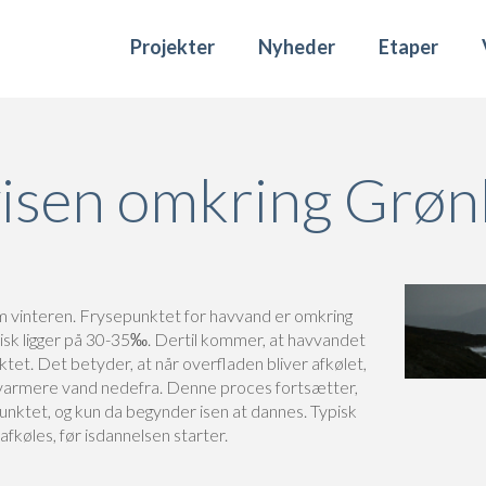
Projekter
Nyheder
Etaper
isen omkring Grøn
om vinteren. Frysepunktet for havvand er omkring
pisk ligger på 30-35‰. Dertil kommer, at havvandet
tet. Det betyder, at når overfladen bliver afkølet,
dt varmere vand nedefra. Denne proces fortsætter,
epunktet, og kun da begynder isen at dannes. Typisk
fkøles, før isdannelsen starter.