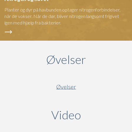
Planter og dyr på havbunden optager nitrogenforbindelser,
når de vokser. Når de dør, bliver nitrogen langsomt frigivet
igen med hjælp fra bakterier.
Øvelser
Øvelser
Video
(active ta