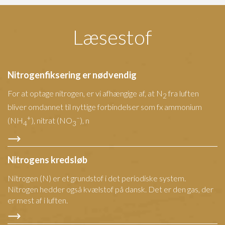
Læsestof
Nitrogenfiksering er nødvendig
For at optage nitrogen, er vi afhængige af, at N
fra luften
2
bliver omdannet til nyttige forbindelser som fx ammonium
+
–
(NH
), nitrat (NO
), n
4
3
Nitrogens kredsløb
Nitrogen (N) er et grundstof i det periodiske system.
Nitrogen hedder også kvælstof på dansk. Det er den gas, der
er mest af i luften.