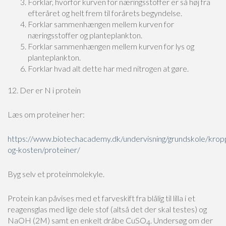
Forklar, hvorfor kurven for næringsstoffer er så høj fra
efteråret og helt frem til forårets begyndelse.
Forklar sammenhængen mellem kurven for
næringsstoffer og planteplankton.
Forklar sammenhængen mellem kurven for lys og
planteplankton.
Forklar hvad alt dette har med nitrogen at gøre.
12. Der er N i protein
Læs om proteiner her:
https://www.biotechacademy.dk/undervisning/grundskole/krop
og-kosten/proteiner/
Byg selv et proteinmolekyle.
Protein kan påvises med et farveskift fra blålig til lilla i et
reagensglas med lige dele stof (altså det der skal testes) og
NaOH (2M) samt en enkelt dråbe CuSO
. Undersøg om der
4