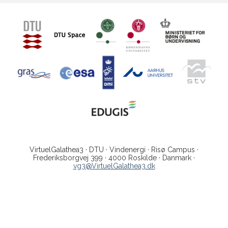
VirtuelGalathea3 · DTU · Vindenergi · Risø Campus ·
Frederiksborgvej 399 · 4000 Roskilde · Danmark ·
vg3@VirtuelGalathea3.dk