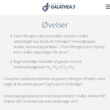
Skip to main content
Øvelser
Find Nitrogen i det periodiske system. Hvilke
oplysninger kan du få om Nitrogen? Hovedgruppe,
skaller, elementarpartikler… Find Nitrogen på et isptop-
kort. Hvilke oplysninger får du er?
Byg forskellige modeller af gasser med et
molekylebyggesæt N
, H
, CO
, O
.
2
2
2
2
Hvad har molekylemodellen af gassen Nitrogen til fælles med
nogle af de andre gasser? Og hvad er forskelligt?
Undersøg også gasserne med eksperiment: Hvilke slukker ild?
Nærer ild? Hvordan kan man undersøge det?