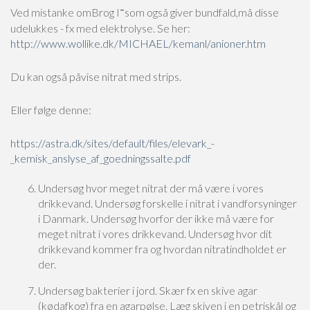
–
Ved mistanke omBrog I
som også giver bundfald,må disse
udelukkes - fx med elektrolyse. Se her:
http://www.wollike.dk/MICHAEL/kemanl/anioner.htm
Du kan også påvise nitrat med strips.
Eller følge denne:
https://astra.dk/sites/default/files/elevark_-
_kemisk_anslyse_af_goedningssalte.pdf
Undersøg hvor meget nitrat der må være i vores
drikkevand. Undersøg forskelle i nitrat i vandforsyninger
i Danmark. Undersøg hvorfor der ikke må være for
meget nitrat i vores drikkevand. Undersøg hvor dit
drikkevand kommer fra og hvordan nitratindholdet er
der.
Undersøg bakterier i jord. Skær fx en skive agar
(kødafkog) fra en agarpølse. Læg skiven i en petriskål og