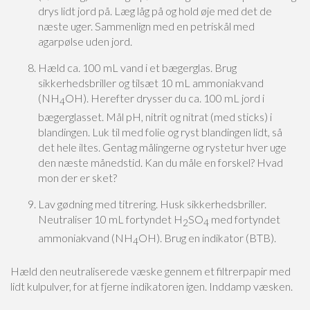
drys lidt jord på. Læg låg på og hold øje med det de
næste uger. Sammenlign med en petriskål med
agarpølse uden jord.
Hæld ca. 100 mL vand i et bægerglas. Brug
sikkerhedsbriller og tilsæt 10 mL ammoniakvand
(NH
OH). Herefter drysser du ca. 100 mL jord i
4
bægerglasset. Mål pH, nitrit og nitrat (med sticks) i
blandingen. Luk til med folie og ryst blandingen lidt, så
det hele iltes. Gentag målingerne og rystetur hver uge
den næste månedstid. Kan du måle en forskel? Hvad
mon der er sket?
Lav gødning med titrering. Husk sikkerhedsbriller.
Neutraliser 10 mL fortyndet H
SO
med fortyndet
2
4
ammoniakvand (NH
OH). Brug en indikator (BTB).
4
Hæld den neutraliserede væske gennem et filtrerpapir med
lidt kulpulver, for at fjerne indikatoren igen. Inddamp væsken.