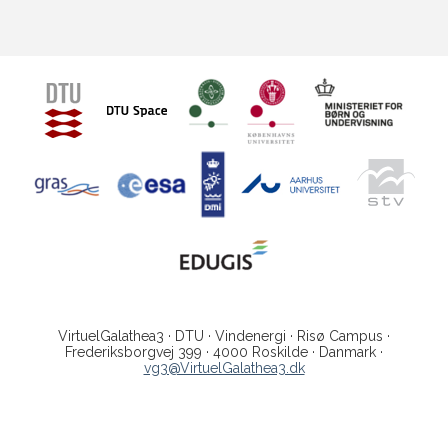
VirtuelGalathea3 · DTU · Vindenergi · Risø Campus ·
Frederiksborgvej 399 · 4000 Roskilde · Danmark ·
vg3@VirtuelGalathea3.dk