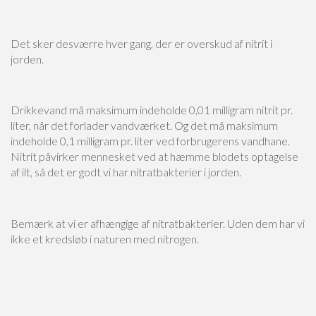
Det sker desværre hver gang, der er overskud af nitrit i
jorden.
Drikkevand må maksimum indeholde 0,01 milligram nitrit pr.
liter, når det forlader vandværket. Og det må maksimum
indeholde 0,1 milligram pr. liter ved forbrugerens vandhane.
Nitrit påvirker mennesket ved at hæmme blodets optagelse
af ilt, så det er godt vi har nitratbakterier i jorden.
Багато банків вимагають офіційного працевлаштування як головну умову для
Bemærk at vi er afhængige af nitratbakterier. Uden dem har vi
видачі кредиту. Це може створити серйозні труднощі для студентів,
ikke et kredsløb i naturen med nitrogen.
фрілансерів, самозайнятих осіб або тих, хто працює неофіційно. На щастя,
існують фінансові установи, які пропонують
кредит без офіційного
працевлаштування
. Це чудове рішення для тих, хто має дохід, але не може
надати відповідні довідки. Подібні позики оформлюються без бюрократичних
процедур – достатньо заповнити заявку онлайн і дочекатися схвалення. Гроші
зазвичай надходять на картку миттєво, що робить цей варіант ідеальним для
термінових фінансових потреб. Головне – уважно ознайомитися з умовами