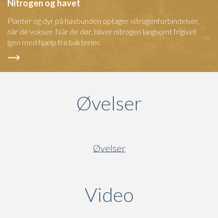
Nitrogen og havet
Planter og dyr på havbunden optager nitrogenforbindelser,
når de vokser. Når de dør, bliver nitrogen langsomt frigivet
igen med hjælp fra bakterier.
Øvelser
Øvelser
Video
(active ta