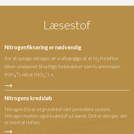
договору, щоб уникнути прихованих комісій та штрафів. Якщо правильно
розпоряджатися такими кредитами, вони можуть стати зручним інструментом
для покриття невідкладних витрат.
Læsestof
Nitrogenfiksering er nødvendig
For at optage nitrogen, er vi afhængige af, at N
fra luften
2
bliver omdannet til nyttige forbindelser som fx ammonium
+
–
(NH
), nitrat (NO
), n
4
3
Nitrogens kredsløb
Nitrogen (N) er et grundstof i det periodiske system.
Nitrogen hedder også kvælstof på dansk. Det er den gas, der
er mest af i luften.