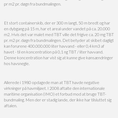
pr m2 pr. døgn fra bundmalingen.
Et stort containerskib, der er 300 m langt, 50 m bredt og har
en dybgang på 15 m, har et areal under vandet på ca. 20.000
m2. Hvis det var malet med TBT ville det frigive ca. 20 mg TBT
pr. m2 pr. døgn fra bundmalingen. Det betyder at skibet dagligt
kan forurene 400.000.000 liter havvand - eller 0,4 km3 af
havet - til en koncentration på 0,1 ng TBT / liter havvand.
Denne koncentration har vist sig at kunne give kønsændringer
hos havsnegle.
Allerede i 1980 opdagede man at TBT havde negative
virkninger på havmiljøet. I 2008 aftalte den internationale
maritime organisation (IMO) et forbud mod at bruge TBT-
bundmaling. Men der er stadig lande, der ikke har tilsluttet sig
aftalen.