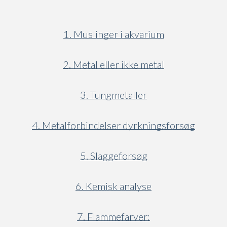
1. Muslinger i akvarium
2. Metal eller ikke metal
3. Tungmetaller
4. Metalforbindelser dyrkningsforsøg
5. Slaggeforsøg
6. Kemisk analyse
7. Flammefarver: