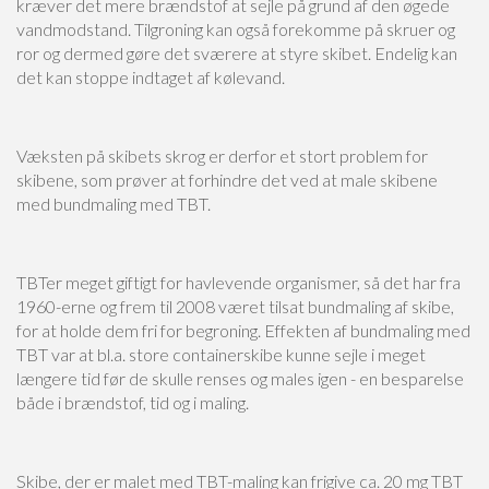
kræver det mere brændstof at sejle på grund af den øgede
vandmodstand. Tilgroning kan også forekomme på skruer og
ror og dermed gøre det sværere at styre skibet. Endelig kan
det kan stoppe indtaget af kølevand.
Væksten på skibets skrog er derfor et stort problem for
skibene, som prøver at forhindre det ved at male skibene
med bundmaling med TBT.
TBTer meget giftigt for havlevende organismer, så det har fra
1960-erne og frem til 2008 været tilsat bundmaling af skibe,
for at holde dem fri for begroning. Effekten af bundmaling med
TBT var at bl.a. store containerskibe kunne sejle i meget
længere tid før de skulle renses og males igen - en besparelse
både i brændstof, tid og i maling.
Skibe, der er malet med TBT-maling kan frigive ca. 20 mg TBT