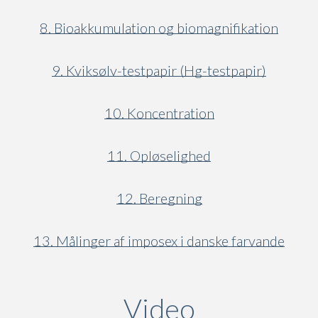
8. Bioakkumulation og biomagnifikation
9. Kviksølv-testpapir (Hg-testpapir)
10. Koncentration
11. Opløselighed
12. Beregning
13. Målinger af imposex i danske farvande
Video
(active ta