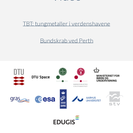
TBT: tungmetaller i verdenshavene
Bundskrab ved Perth