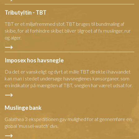
Tributyltin - TBT
TBT er et miljøfremmed stof. TBT bruges til bundmaling af
skibe, for at forhindre skibet bliver tilgroet af fx muslinger, rur
og alger.
Imposex hos havsnegle
Da det er vanskeligt og dyrt at måle TBT direkte i havvandet
kan man i stedet undersøge havsneglenes kønsorganer, som
en indikator på mængden af TBT, sneglen har været udsat for.
Muslinge bank
Galathea 3 ekspeditionen gav mulighed for at gennemføre en
global ’mussel-watch’ dvs.