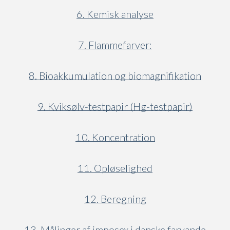
6. Kemisk analyse
7. Flammefarver:
8. Bioakkumulation og biomagnifikation
9. Kviksølv-testpapir (Hg-testpapir)
10. Koncentration
11. Opløselighed
12. Beregning
13. Målinger af imposex i danske farvande