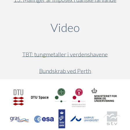
Video
(active ta
TBT: tungmetaller i verdenshavene
Bundskrab ved Perth