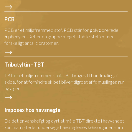
PCB
PCB er et miljøfremmed stof. PCB står for
p
oly
c
lorerede
b
iphenyler. Det er en gruppe meget stabile stoffer med
forskelligt antal cloratomer.
Tributyltin - TBT
TBT er et miljøfremmed stof. TBT bruges til bundmaling af
skibe, for at forhindre skibet bliver tilgroet af fx muslinger, rur
og alger.
Imposex hos havsnegle
Da det er vanskeligt og dyrt at måle TBT direkte i havvandet
kan man i stedet undersøge havsneglenes kønsorganer, som