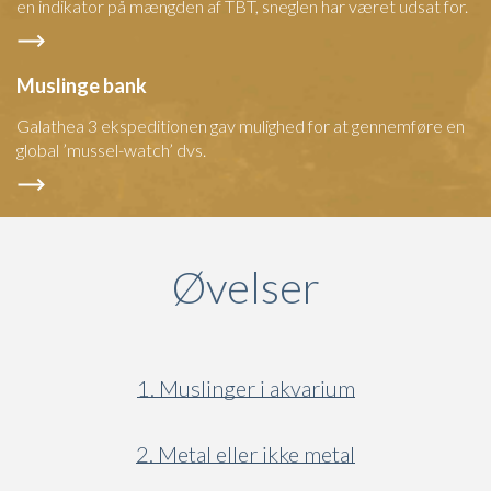
en indikator på mængden af TBT, sneglen har været udsat for.
Muslinge bank
Galathea 3 ekspeditionen gav mulighed for at gennemføre en
global ’mussel-watch’ dvs.
Øvelser
1. Muslinger i akvarium
2. Metal eller ikke metal