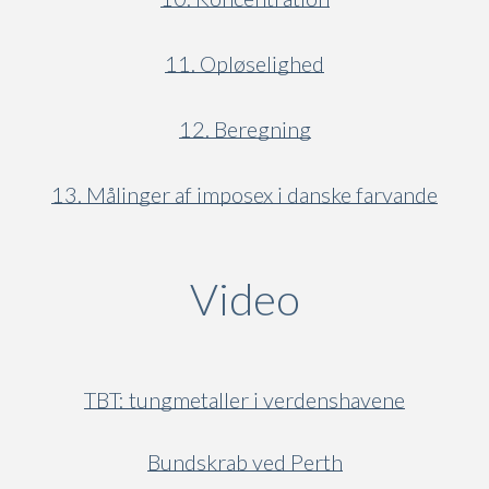
11. Opløselighed
12. Beregning
13. Målinger af imposex i danske farvande
Video
(active ta
TBT: tungmetaller i verdenshavene
Bundskrab ved Perth