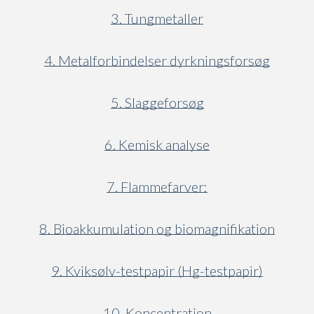
3. Tungmetaller
4. Metalforbindelser dyrkningsforsøg
5. Slaggeforsøg
6. Kemisk analyse
7. Flammefarver:
8. Bioakkumulation og biomagnifikation
9. Kviksølv-testpapir (Hg-testpapir)
10. Koncentration