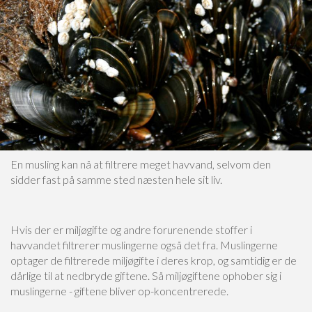
En musling kan nå at filtrere meget havvand, selvom den
sidder fast på samme sted næsten hele sit liv.
Hvis der er miljøgifte og andre forurenende stoffer i
havvandet filtrerer muslingerne også det fra. Muslingerne
optager de filtrerede miljøgifte i deres krop, og samtidig er de
dårlige til at nedbryde giftene. Så miljøgiftene ophober sig i
muslingerne - giftene bliver op-koncentrerede.