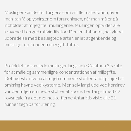
Muslinger kan derfor fungere som en lille målestation, hvor
man kan få oplysninger om forureningen, når man måler på
indholdet af miljøgifte i muslingerne. Muslingen opfylder alle
kravene til en god miljøindikator: Den er stationær, har global
udbredelse med beslægtede arter, er let at genkende og
muslinger op-koncentrerer giftstoffer.
Projektet indsamlede muslinger langs hele Galathea 3´s rute
for at måle og sammenligne koncentrationen af miljøgifte.
Det højeste niveau af miljøfremmede stoffer fandt projektet
omkring havne ved kysterne. Men selv langt ude ved koralrev
var der miljøfremmede stoffer at spore. I en fangst med 42
rovsnegle fra det menneske-fjerne Antarktis viste alle 21
hunner tegn på forurening.