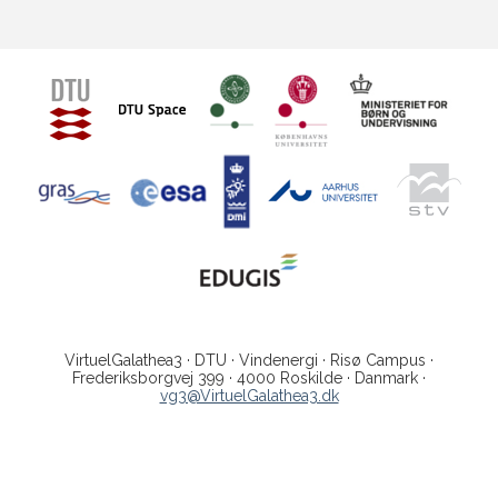
VirtuelGalathea3 · DTU · Vindenergi · Risø Campus ·
Frederiksborgvej 399 · 4000 Roskilde · Danmark ·
vg3@VirtuelGalathea3.dk