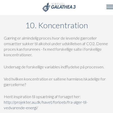
Skip to main content
10. Koncentration
Gæring er almindelig proces hvor de levende gærceller
omsætter sukker til alkohol under udskillelsen af CO2. Denne
proces kan forurenes - fx med forskellige salte i forskellige
koncentrationer.
Undersøg de forskellige variables indflydelse på processen.
Ved hvilken koncentration er saltene harmløse/skadelige for
gærcellerne?
Hent inspiration til opsætning af forsøget her:
http://projekter.au.dk/havet/forloeb/fra-alger-til-
vedvarende-energi/