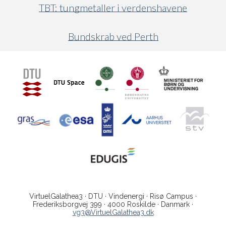
TBT: tungmetaller i verdenshavene
Bundskrab ved Perth
VirtuelGalathea3 · DTU · Vindenergi · Risø Campus ·
Frederiksborgvej 399 · 4000 Roskilde · Danmark ·
vg3@VirtuelGalathea3.dk