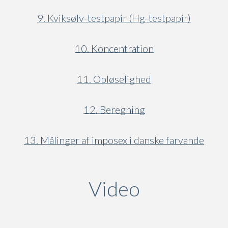
9. Kviksølv-testpapir (Hg-testpapir)
10. Koncentration
11. Opløselighed
12. Beregning
13. Målinger af imposex i danske farvande
Video
(active ta