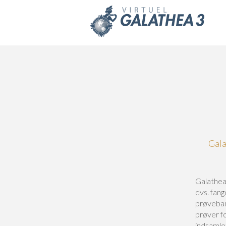
Skip to main content
Gala
Galathea
dvs. fan
prøveban
prøver f
indsamle