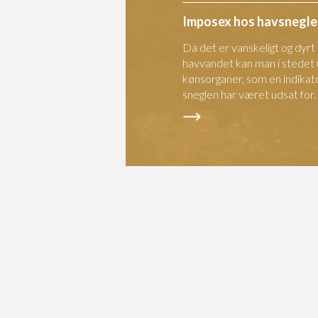
Imposex hos havsnegle
Da det er vanskeligt og dyrt
havvandet kan man i stedet
kønsorganer, som en indika
sneglen har været udsat for.