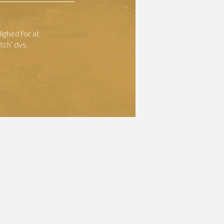
ighed for at
ch’ dvs.