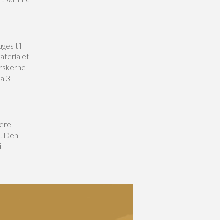
ges til
aterialet
orskerne
ea 3
lere
ø. Den
i