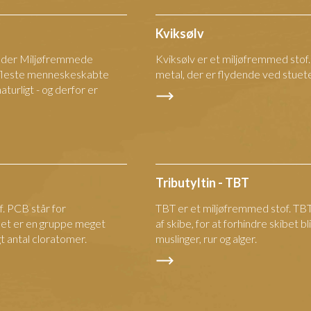
Kviksølv
edder Miljøfremmede
Kviksølv er et miljøfremmed stof
de fleste menneskeskabte
metal, der er flydende ved stue
aturligt - og derfor er
Tributyltin - TBT
. PCB står for
TBT er et miljøfremmed stof. TBT
Det er en gruppe meget
af skibe, for at forhindre skibet bli
gt antal cloratomer.
muslinger, rur og alger.