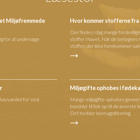
ktet Miljøfremmede
Hvor kommer stofferne fra
Der findes i dag mange forskelli
sig for at undersøge
stoffer i havet. Når de betegnes
stoffer, der ikke forekommer natur
r
Miljøgifte ophobes i føde
e havvandet for små
Mange miljøgifte ophobes genne
bunddyr til fisk op til de øverste
Det hedder biomagnificering.