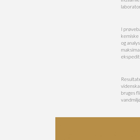
laborator
I prøveb
kemiske a
og analy
maksimal 
ekspedit
Resultate
videnskab
bruges fl
vandmiljø