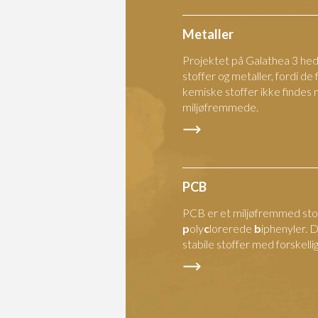
Metaller
Projektet på Galathea 3 h
stoffer og metaller, fordi 
kemiske stoffer ikke findes n
miljøfremmede.
PCB
PCB er et miljøfremmed stof
p
oly
c
lorerede
b
iphenyler. 
stabile stoffer med forskelli