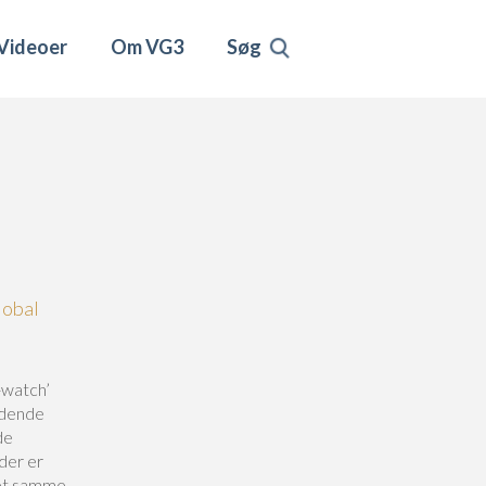
Videoer
Om VG3
Søg
lobal
-watch’
ndende
de
der er
det samme