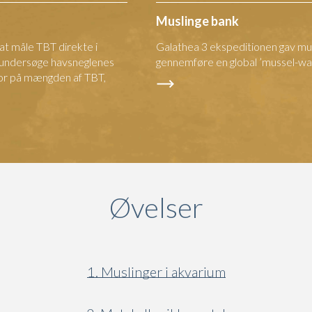
Muslinge bank
 at måle TBT direkte i
Galathea 3 ekspeditionen gav mul
 undersøge havsneglenes
gennemføre en global ’mussel-wat
tor på mængden af TBT,
Øvelser
1. Muslinger i akvarium