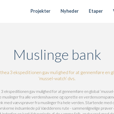
Projekter
Nyheder
Etaper
Muslinge bank
thea 3 ekspeditionen gav mulighed for at gennemføre en g
’mussel-watch’ dvs.
 3 ekspeditionen gav mulighed for at gennemføre en global ’mussel
ge muslinger fra alle verdenshavene og oprette en verdensomspæ
k med vævsprøver fra muslinger fra hele verden. Startende med 
orskerne indsamlede på Vædderens rute - sammenlignelige prøver 
t indenfor en kort tidsperiode af de samme folk, analyseret med 