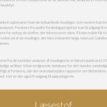
ieudstyr.
anken opbevarer man de indsamlede muslinger, som senere kan bru
nalyser. Forskere fra andre forskningsprojekter kan få adgang til m
sere for netop de stoffer, der interesserer dem. På den måde får f
viden ud af de muslinger, der blev indsamlet langs ruten på Galath
ionen.
rne fra de kemiske analyser af muslingerne er blevet publiceret i f
elige artikler. Vi har en lignende database for det danske vandmilj
ittigt af forskere, når der skal udarbejdes rapporter om tilstandene 
et. Her er der også fri adgang til oplysningerne.
Læsestof