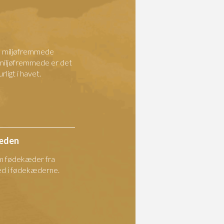
ge miljøfremmede
 miljøfremmede er det
ligt i havet.
kæden
m fødekæder fra
 led i fødekæderne.