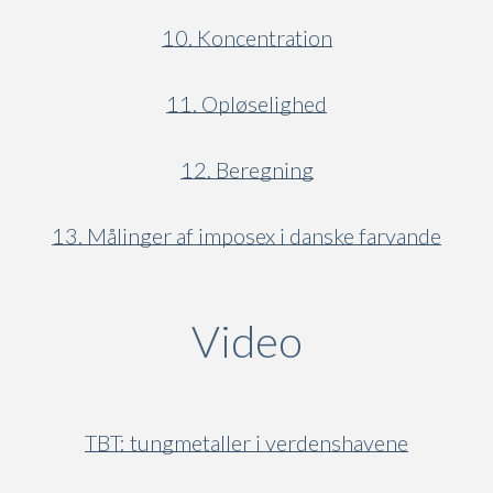
10. Koncentration
11. Opløselighed
12. Beregning
13. Målinger af imposex i danske farvande
Video
(active ta
TBT: tungmetaller i verdenshavene