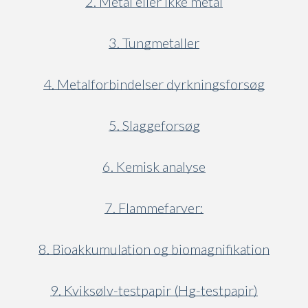
2. Metal eller ikke metal
3. Tungmetaller
4. Metalforbindelser dyrkningsforsøg
5. Slaggeforsøg
6. Kemisk analyse
7. Flammefarver:
8. Bioakkumulation og biomagnifikation
9. Kviksølv-testpapir (Hg-testpapir)