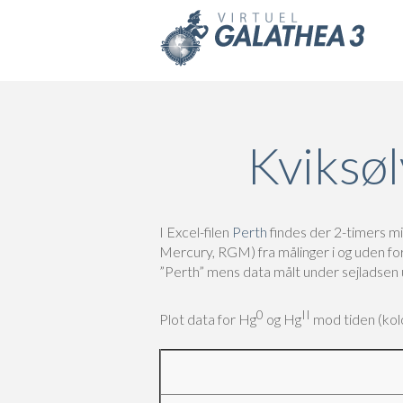
Skip to main content
Kviksøl
I Excel-filen
Perth
findes der 2-timers m
Mercury, RGM) fra målinger i og uden fo
”Perth” mens data målt under sejladsen
0
II
Plot data for Hg
og Hg
mod tiden (kol