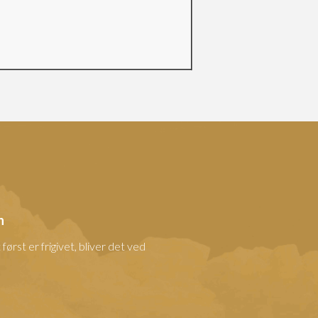
n
ørst er frigivet, bliver det ved