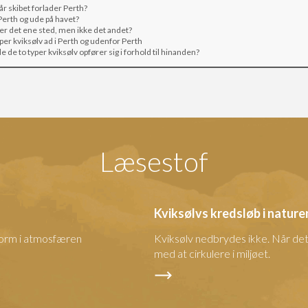
år skibet forlader Perth?
Perth og ude på havet?
 er det ene sted, men ikke det andet?
per kviksølv ad i Perth og udenfor Perth
e de to typer kviksølv opfører sig i forhold til hinanden?
Læsestof
Kviksølvs kredsløb i nature
sform i atmosfæren
Kviksølv nedbrydes ikke. Når det f
med at cirkulere i miljøet.