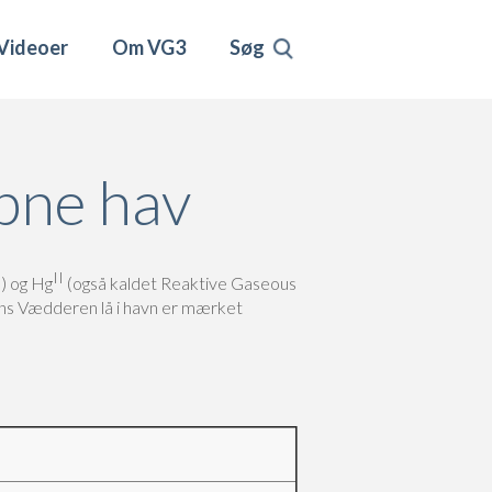
Videoer
Om VG3
Søg
åbne hav
II
) og Hg
(også kaldet Reaktive Gaseous
mens Vædderen lå i havn er mærket