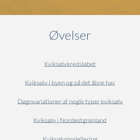
Øvelser
Kviksølvkredsløbet
Kviksølv i byen og på det åbne hav
Døgnvariationer af nogle typer kviksølv
Kviksølv i Nordøstgrønland
Kviksølvmodellering