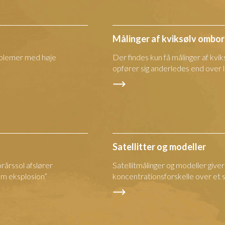
Målinger af kviksølv ombo
oblemer med høje
Der findes kun få målinger af kvik
opfører sig anderledes end over 
Satellitter og modeller
rårssol afslører
Satellitmålinger og modeller give
m eksplosion”
koncentrationsforskelle over et