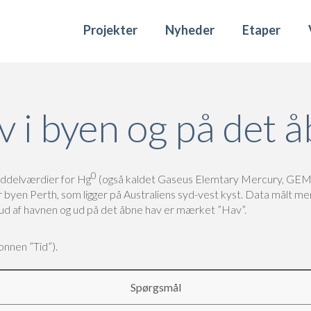
Projekter
Nyheder
Etaper
v i byen og på det 
0
iddelværdier for Hg
(også kaldet Gaseus Elemtary Mercury, GEM
r byen Perth, som ligger på Australiens syd-vest kyst. Data målt 
 ud af havnen og ud på det åbne hav er mærket ”Hav”.
onnen ”Tid”).
Spørgsmål