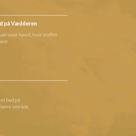
rd på Vædderen
sølv over havet, hvor stoffet
land
r et bud på
 større område