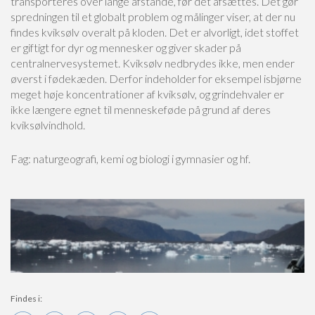
transporteres over lange afstande, før det afsættes. Det gør
spredningen til et globalt problem og målinger viser, at der nu
findes kviksølv overalt på kloden. Det er alvorligt, idet stoffet
er giftigt for dyr og mennesker og giver skader på
centralnervesystemet. Kviksølv nedbrydes ikke, men ender
øverst i fødekæden. Derfor indeholder for eksempel isbjørne
meget høje koncentrationer af kviksølv, og grindehvaler er
ikke længere egnet til menneskeføde på grund af deres
kviksølvindhold.
Fag: naturgeografi, kemi og biologi i gymnasier og hf.
Findes i: