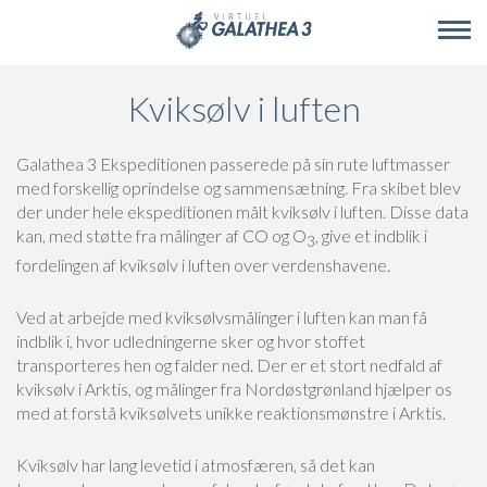
Skip to main content
Kviksølv i luften
Galathea 3 Ekspeditionen passerede på sin rute luftmasser
med forskellig oprindelse og sammensætning. Fra skibet blev
der under hele ekspeditionen målt kviksølv i luften. Disse data
kan, med støtte fra målinger af CO og O
, give et indblik i
3
fordelingen af kviksølv i luften over verdenshavene.
Ved at arbejde med kviksølvsmålinger i luften kan man få
indblik i, hvor udledningerne sker og hvor stoffet
transporteres hen og falder ned. Der er et stort nedfald af
kviksølv i Arktis, og målinger fra Nordøstgrønland hjælper os
med at forstå kviksølvets unikke reaktionsmønstre i Arktis.
Kviksølv har lang levetid i atmosfæren, så det kan