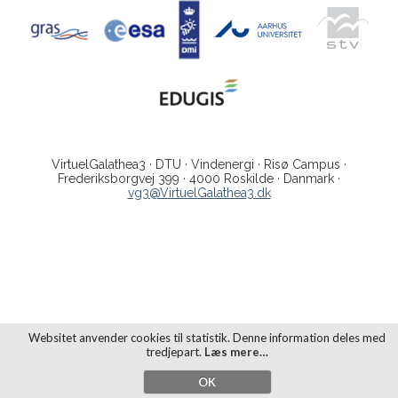
VirtuelGalathea3 · DTU · Vindenergi · Risø Campus ·
Frederiksborgvej 399 · 4000 Roskilde · Danmark ·
vg3@VirtuelGalathea3.dk
Websitet anvender cookies til statistik. Denne information deles med
tredjepart.
Læs mere…
OK