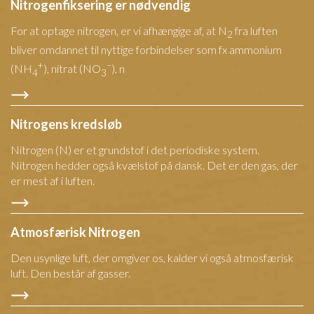
Nitrogenfiksering er nødvendig
For at optage nitrogen, er vi afhængige af, at N
fra luften
2
bliver omdannet til nyttige forbindelser som fx ammonium
+
–
(NH
), nitrat (NO
), n
4
3
Nitrogens kredsløb
Nitrogen (N) er et grundstof i det periodiske system.
Nitrogen hedder også kvælstof på dansk. Det er den gas, der
er mest af i luften.
Atmosfærisk Nitrogen
Den usynlige luft, der omgiver os, kalder vi også atmosfærisk
luft. Den består af gasser.