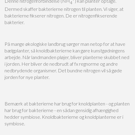
Denne nitrogenforbindelse (NH
) kan planter optage.
4
Dermed skaffer bakterierne nitrogen til planten. Vi siger, at
bakterierne fikserer nitrogen. De er nitrogenfikserende
bakterier.
På mange økologiske landbrug sørger man netop for at have
bælgplanter, så knoldbakterierne kan gøre kunstgødningens
arbejde. Når landmanden pløjer, bliver planterne skubbet ned
i jorden. Her bliver de nedbrudt af fx regnorme og andre
nedbrydende organismer. Det bundne nitrogen vil så gøde
jorden for nye planter.
Bemærk at bakterierne har brug for knoldplanten - og planten
har brug for bakterierne - en sådan gensidig afhængighed
hedder symbiose. Knoldbakterierne og knoldplanterne er i
symbiose.