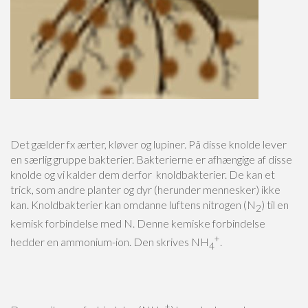
Det gælder fx ærter, kløver og lupiner. På disse knolde lever
en særlig gruppe bakterier. Bakterierne er afhængige af disse
knolde og vi kalder dem derfor knoldbakterier. De kan et
trick, som andre planter og dyr (herunder mennesker) ikke
kan. Knoldbakterier kan omdanne luftens nitrogen (N
) til en
2
kemisk forbindelse med N. Denne kemiske forbindelse
+
hedder en ammonium-ion. Den skrives NH
.
4
+