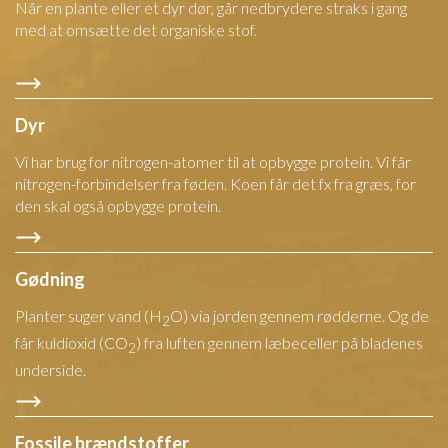
Når en plante eller et dyr dør, går nedbrydere straks i gang
med at omsætte det organiske stof.
Dyr
Vi har brug for nitrogen-atomer til at opbygge protein. Vi får
nitrogen-forbindelser fra føden. Koen får det fx fra græs, for
den skal også opbygge protein.
Gødning
Planter suger vand (H
O) via jorden gennem rødderne. Og de
2
får kuldioxid (CO
) fra luften gennem læbeceller på bladenes
2
underside.
Fossile brændstoffer