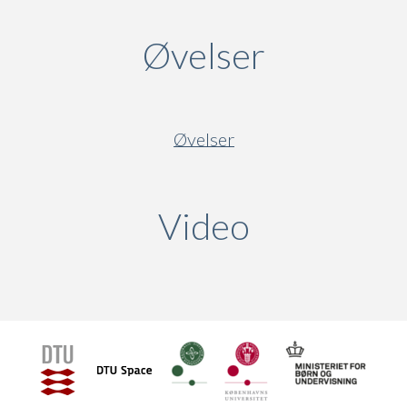
Øvelser
Øvelser
Video
(active ta