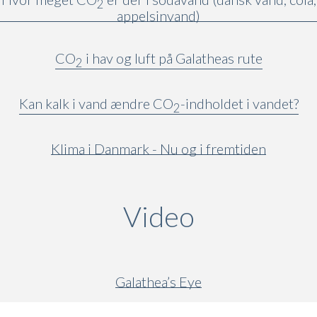
2
appelsinvand)
CO
i hav og luft på Galatheas rute
2
Kan kalk i vand ændre CO
-indholdet i vandet?
2
Klima i Danmark - Nu og i fremtiden
Video
(active ta
Galathea’s Eye