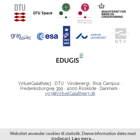
VirtuelGalathea3 · DTU · Vindenergi · Risø Campus ·
Frederiksborgvej 399 · 4000 Roskilde · Danmark ·
vg3@VirtuelGalathea3.dk
Websitet anvender cookies til statistik. Denne information deles med
tredjepart.
Læs mere…