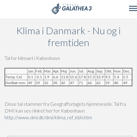
Skip to main content
Klima i Danmark - Nu og i
fremtiden
Tal for klimaet i København
Jan.
Feb.
Mar.
Apr.
Maj
Jun.
Jul.
Aug.
Sep.
Okt.
Nov.
Dec.
Temp. Cel.
0.1
-0.1
1.9
6.6
11.8
15.6
17.8
17.3
13.9
9.3
5.4
2.5
Nedbør mm
49
39
32
38
42
47
71
66
62
59
48
49
Disse tal stammer fra Geografforlagets hjemmeside. Tal fra
DMI kan ses i linket her for København
http://www.dmi.dk/dmi/klima_ref_kbh.htm