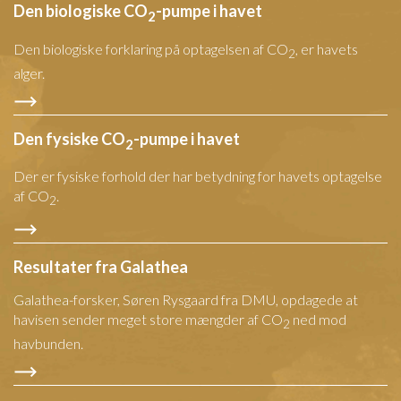
Den biologiske CO
-pumpe i havet
2
Den biologiske forklaring på optagelsen af CO
, er havets
2
alger.
Den fysiske CO
-pumpe i havet
2
Der er fysiske forhold der har betydning for havets optagelse
af CO
.
2
Resultater fra Galathea
Galathea-forsker, Søren Rysgaard fra DMU, opdagede at
havisen sender meget store mængder af CO
ned mod
2
havbunden.