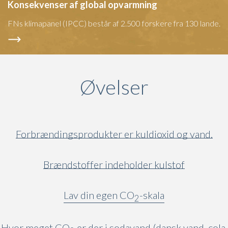
Konsekvenser af global opvarmning
FNs klimapanel (IPCC) består af 2.500 forskere fra 130 lande.
Øvelser
Forbrændingsprodukter er kuldioxid og vand.
Brændstoffer indeholder kulstof
Lav din egen CO
-skala
2
Hvor meget CO
er der i sodavand (dansk vand, cola,