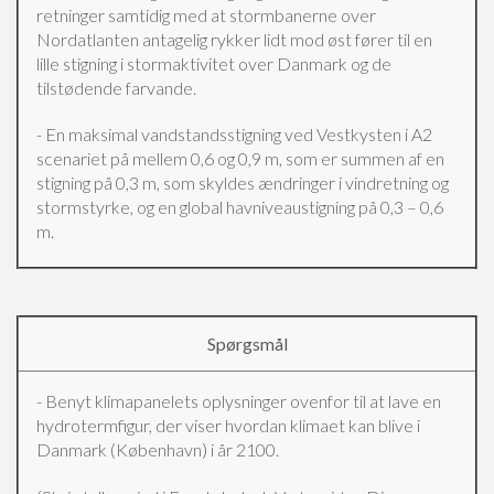
retninger samtidig med at stormbanerne over
Nordatlanten antagelig rykker lidt mod øst fører til en
lille stigning i stormaktivitet over Danmark og de
tilstødende farvande.
- En maksimal vandstandsstigning ved Vestkysten i A2
scenariet på mellem 0,6 og 0,9 m, som er summen af en
stigning på 0,3 m, som skyldes ændringer i vindretning og
stormstyrke, og en global havniveaustigning på 0,3 – 0,6
m.
Spørgsmål
- Benyt klimapanelets oplysninger ovenfor til at lave en
hydrotermfigur, der viser hvordan klimaet kan blive i
Danmark (København) i år 2100.