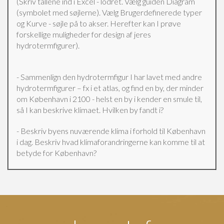
(Skriv tallene ind i Excel - lodret. Vælg guiden Diagram
(symbolet med søjlerne). Vælg Brugerdefinerede typer
og Kurve - søjle på to akser. Herefter kan I prøve
forskellige muligheder for design af jeres
hydrotermfigurer).
- Sammenlign den hydrotermfigur I har lavet med andre
hydrotermfigurer – fx i et atlas, og find en by, der minder
om København i 2100 - helst en by i kender en smule til,
så I kan beskrive klimaet. Hvilken by fandt i?
- Beskriv byens nuværende klima i forhold til København
i dag. Beskriv hvad klimaforandringerne kan komme til at
betyde for København?