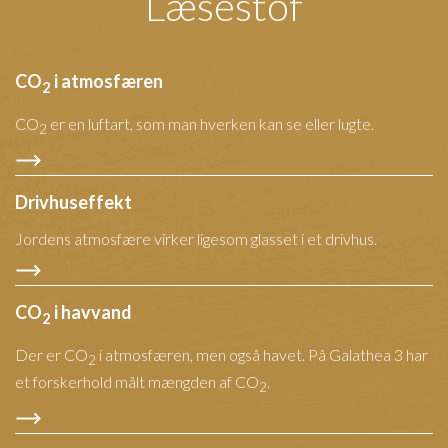
Læsestof
CO
i atmosfæren
2
CO
er en luftart, som man hverken kan se eller lugte.
2
Drivhuseffekt
Jordens atmosfære virker ligesom glasset i et drivhus.
CO
i havvand
2
Der er CO
i atmosfæren, men også havet. På Galathea 3 har
2
et forskerhold målt mængden af CO
.
2