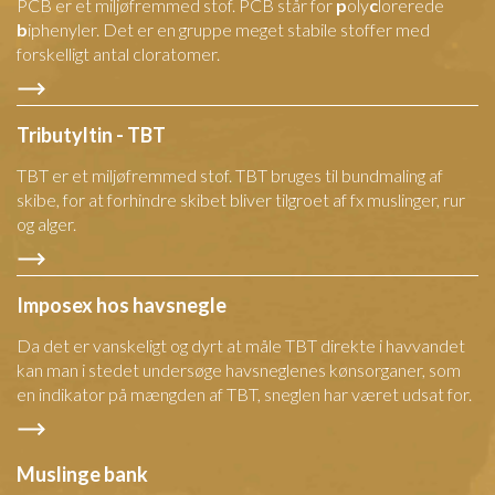
PCB er et miljøfremmed stof. PCB står for
p
oly
c
lorerede
b
iphenyler. Det er en gruppe meget stabile stoffer med
forskelligt antal cloratomer.
Tributyltin - TBT
TBT er et miljøfremmed stof. TBT bruges til bundmaling af
skibe, for at forhindre skibet bliver tilgroet af fx muslinger, rur
og alger.
Imposex hos havsnegle
Da det er vanskeligt og dyrt at måle TBT direkte i havvandet
kan man i stedet undersøge havsneglenes kønsorganer, som
en indikator på mængden af TBT, sneglen har været udsat for.
Muslinge bank