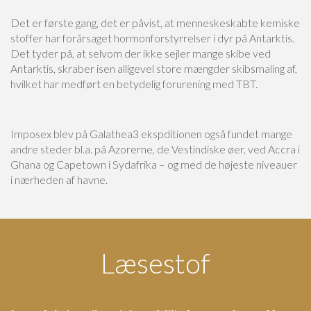
Det er første gang, det er påvist, at menneskeskabte kemiske
stoffer har forårsaget hormonforstyrrelser i dyr på Antarktis.
Det tyder på, at selvom der ikke sejler mange skibe ved
Antarktis, skraber isen alligevel store mængder skibsmaling af,
hvilket har medført en betydelig forurening med TBT.
Imposex blev på Galathea3 ekspditionen også fundet mange
andre steder bl.a. på Azorerne, de Vestindiske øer, ved Accra i
Ghana og Capetown i Sydafrika – og med de højeste niveauer
i nærheden af havne.
Læsestof