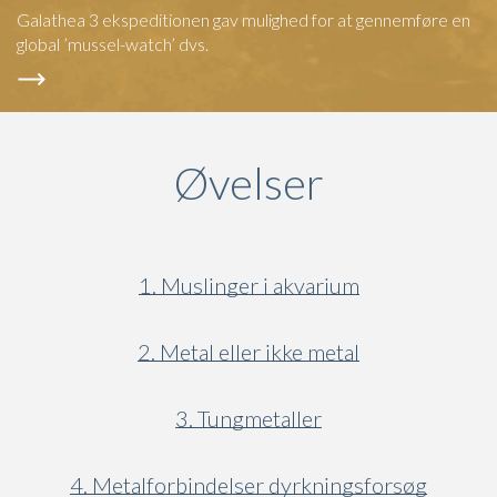
Galathea 3 ekspeditionen gav mulighed for at gennemføre en
global ’mussel-watch’ dvs.
Øvelser
1. Muslinger i akvarium
2. Metal eller ikke metal
3. Tungmetaller
4. Metalforbindelser dyrkningsforsøg