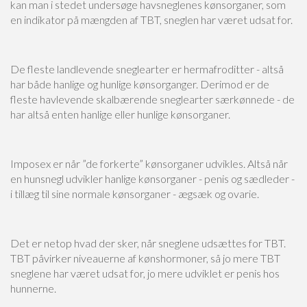
kan man i stedet undersøge havsneglenes kønsorganer, som
en indikator på mængden af TBT, sneglen har været udsat for.
De fleste landlevende sneglearter er hermafroditter - altså
har både hanlige og hunlige kønsorganger. Derimod er de
fleste havlevende skalbærende sneglearter særkønnede - de
har altså enten hanlige eller hunlige kønsorganer.
Imposex er når ”de forkerte” kønsorganer udvikles. Altså når
en hunsnegl udvikler hanlige kønsorganer - penis og sædleder -
i tillæg til sine normale kønsorganer - ægsæk og ovarie.
Det er netop hvad der sker, når sneglene udsættes for TBT.
TBT påvirker niveauerne af kønshormoner, så jo mere TBT
sneglene har været udsat for, jo mere udviklet er penis hos
hunnerne.