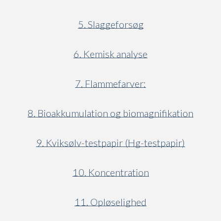
5. Slaggeforsøg
6. Kemisk analyse
7. Flammefarver:
8. Bioakkumulation og biomagnifikation
9. Kviksølv-testpapir (Hg-testpapir)
10. Koncentration
11. Opløselighed