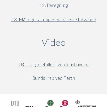
12. Beregning
13. Målinger af imposex i danske farvande
Video
(active ta
TBT: tungmetaller i verdenshavene
Bundskrab ved Perth