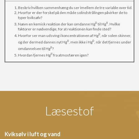
Beskriv hvilken sammenhæng du ser imellem de tre variable over tid.
Hvorfor er der forskel på den måde solindstrålingen påvirker de to
typer kviksølv?
0
II
Nævn en kemisk reaktion der kan omdanne Hg
til Hg
. Hvilke
faktorer er nødvendige, for at reaktionen kan finde sted?
II
Hvorfor ser man udsving i koncentrationen af Hg
, når solen skinner,
II
0
og der dermed dannes nyt Hg
, men ikke i Hg
, når det fjernes under
II
omdannelsen til Hg
?
II
Hvordan fjernes Hg
fra atmosfæren igen?
Læsestof
Kviksølv i luft og vand