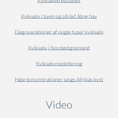
Kviksølvkredsløbet
Kviksølv i byen og på det åbne hav
Døgnvariationer af nogle typer kviksølv
Kviksølv i Nordøstgrønland
Kviksølvmodellering
Høje koncentrationer langs Afrikas kyst
Video
(active ta