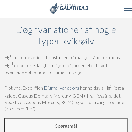
Skip to main content
Døgnvariationer af nogle
typer kviksølv
0
Hg
har en levetid i atmosfæren på mange måneder, mens
II
Hg
deponeres langt hurtigere på jorden eller havets
overflade - ofte inden for timer til dage.
0
Plot vha. Excel-filen
Diurnal-variations
henholdsvis Hg
(også
II
kaldet Gaseus Elemtary Mercury, GEM), Hg
(også kaldet
Reaktive Gaseous Mercury, RGM) og solindstråling mod tiden
(kolonnen ”tid”).
Spørgsmål