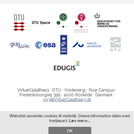
VirtuelGalathea3 · DTU · Vindenergi · Risø Campus ·
Frederiksborgvej 399 · 4000 Roskilde · Danmark ·
vg3@VirtuelGalathea3.dk
Websitet anvender cookies til statistik. Denne information deles med
tredjepart.
Læs mere…
OK