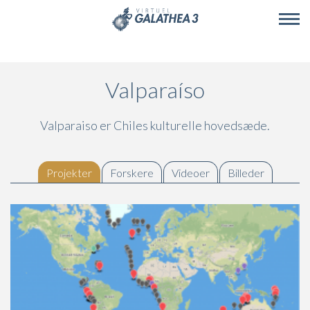
Skip to main content
Valparaíso
Valparaiso er Chiles kulturelle hovedsæde.
Projekter
(active tab)
Forskere
Videoer
Billeder