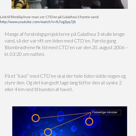
Link til filmklip hvor man ser CTD’en på Galathea 3 hente vand:
http://www.youtube.com/watch?v=fLTvgZpq7j8
Mange af forskningsprojekterne på Galathea 3 skulle bruge
vand, så der var rift om tiden med CTD’en. Første gang
Blombrødrene fik tid med CTD’en var den 20. august 2006 –
kl. 03:20 om natten.
På et ”kast” med CTD’en skal der hele tiden sidde nogen og
styre den. Og det kan godt tage lang tid for den at synke 2
eller 4 km ned til bunden af havet.