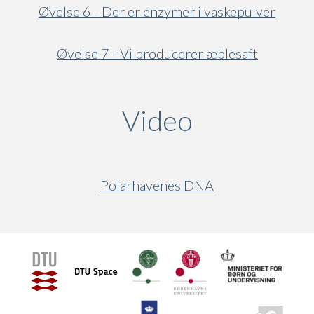
Øvelse 6 - Der er enzymer i vaskepulver
Øvelse 7 - Vi producerer æblesaft
Video
(active ta
Polarhavenes DNA