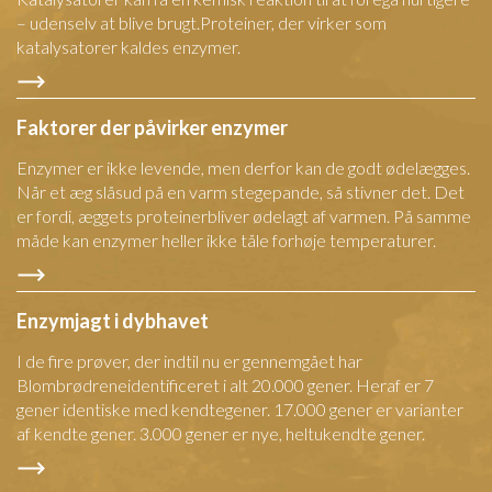
– udenselv at blive brugt.Proteiner, der virker som
katalysatorer kaldes enzymer.
Faktorer der påvirker enzymer
Enzymer er ikke levende, men derfor kan de godt ødelægges.
Når et æg slåsud på en varm stegepande, så stivner det. Det
er fordi, æggets proteinerbliver ødelagt af varmen. På samme
måde kan enzymer heller ikke tåle forhøje temperaturer.
Enzymjagt i dybhavet
I de fire prøver, der indtil nu er gennemgået har
Blombrødreneidentificeret i alt 20.000 gener. Heraf er 7
gener identiske med kendtegener. 17.000 gener er varianter
af kendte gener. 3.000 gener er nye, heltukendte gener.