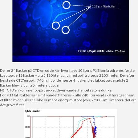
Der er 24 flasker på CTD'en og de kan hver have 10 liter i. På Blombrødrenes første
kast tog de 18 flasker – altså 180 liter vand med op fra præcis 2100 meter. Derefter
hejste de CTD'en op til 740m, hvor de næste 4 flasker blev lukket og de sidste 2
flasker blev fyldt fra 5 meters dybde.
Når CTD’en kommer op på dækket bliver vandet hentet i store dunke.
For at få fat i bakterierne må vandet filtreres – alle 240 liter vand skal først gennem
et filter, hvor hullerne ikke er mere end 2µm store (dvs. 2/1000 millimeter)- det var
det grove filter.