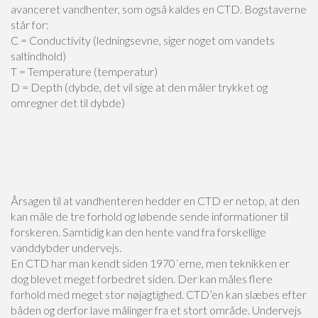
avanceret vandhenter, som også kaldes en CTD. Bogstaverne
står for:
C = Conductivity (ledningsevne, siger noget om vandets
saltindhold)
T = Temperature (temperatur)
D = Depth (dybde, det vil sige at den måler trykket og
omregner det til dybde)
Årsagen til at vandhenteren hedder en CTD er netop, at den
kan måle de tre forhold og løbende sende informationer til
forskeren. Samtidig kan den hente vand fra forskellige
vanddybder undervejs.
En CTD har man kendt siden 1970´erne, men teknikken er
dog blevet meget forbedret siden. Der kan måles flere
forhold med meget stor nøjagtighed. CTD’en kan slæbes efter
båden og derfor lave målinger fra et stort område. Undervejs