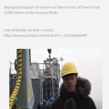
Skumplast koppen til venstre er blevet mast af havets tryk
4.200 meter under havoverflade
Link til filmklip om tryk i vandet:
http://www.youtube.com/watch?v=_HDuek8aWfI