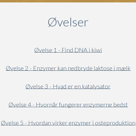
Øvelser
Øvelse 1 - Find DNA i kiwi
Øvelse 2 - Enzymer kan nedbryde laktose i mælk
Øvelse 3 - Hvad er en katalysator
Øvelse 4 - Hvornår fungerer enzymerne bedst
Øvelse 5 - Hvordan virker enzymer i osteproduktion