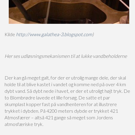
Kilde
http://www.galathea-3.blogspot.com
)
Her ses udløsningsmekanismen til at lukke vandbeholderne
Der kan gå meget galt, for der er utrolig mange dele, der skal
holde til at blive kastet i vandet og komme ned på over 4 km
dybt vand. Så dybt nede i havet, er der et utroligt højt tryk. De
to Blombrødre lavede et lille forsøg. De satte et par
skumplast kopper fast på vandhenteren for at illustrere
trykket i dybden. På 4200 meters dybde er trykket 421
Atmosfærer – altså 421 gange så meget som Jordens
atmosfæriske tryk.