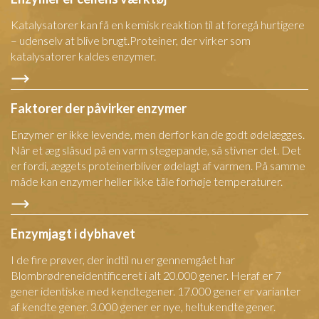
Katalysatorer kan få en kemisk reaktion til at foregå hurtigere
– udenselv at blive brugt.Proteiner, der virker som
katalysatorer kaldes enzymer.
Faktorer der påvirker enzymer
Enzymer er ikke levende, men derfor kan de godt ødelægges.
Når et æg slåsud på en varm stegepande, så stivner det. Det
er fordi, æggets proteinerbliver ødelagt af varmen. På samme
måde kan enzymer heller ikke tåle forhøje temperaturer.
Enzymjagt i dybhavet
I de fire prøver, der indtil nu er gennemgået har
Blombrødreneidentificeret i alt 20.000 gener. Heraf er 7
gener identiske med kendtegener. 17.000 gener er varianter
af kendte gener. 3.000 gener er nye, heltukendte gener.