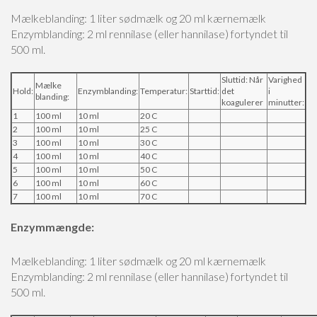
Mælkeblanding: 1 liter sødmælk og 20 ml kærnemælk
Enzymblanding: 2 ml rennilase (eller hannilase) fortyndet til
500 ml.
Sluttid: Når
Varighed
Mælke
Hold:
Enzymblanding:
Temperatur:
Starttid:
det
i
blanding:
koagulerer
minutter:
1
100 ml
10 ml
20 C
2
100 ml
10 ml
25 C
3
100 ml
10 ml
30 C
4
100 ml
10 ml
40 C
5
100 ml
10 ml
50 C
6
100 ml
10 ml
60 C
7
100 ml
10 ml
70 C
Enzymmængde:
Mælkeblanding: 1 liter sødmælk og 20 ml kærnemælk
Enzymblanding: 2 ml rennilase (eller hannilase) fortyndet til
500 ml.