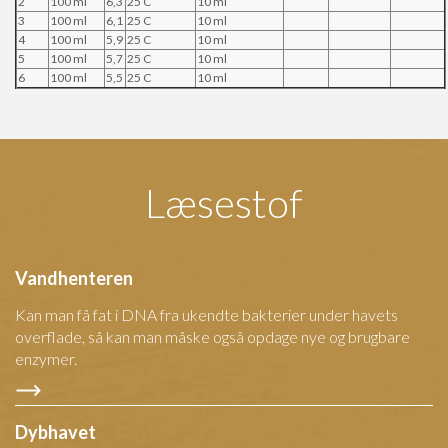
2
100 ml
6,3
25 C
10 ml
3
100 ml
6,1
25 C
10 ml
4
100 ml
5,9
25 C
10 ml
5
100 ml
5,7
25 C
10 ml
6
100 ml
5,5
25 C
10 ml
Læsestof
Vandhenteren
Kan man få fat i DNA fra ukendte bakterier under havets
overflade, så kan man måske også opdage nye og brugbare
enzymer.
Dybhavet