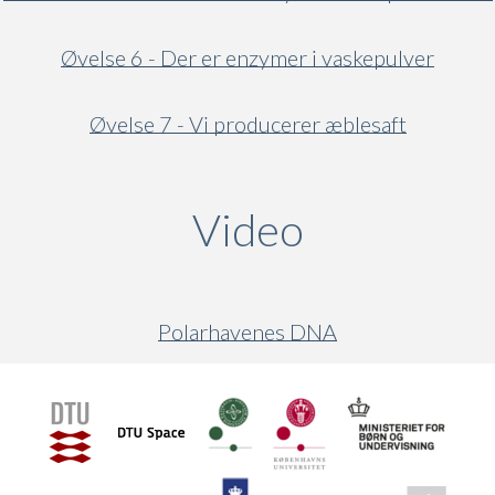
Øvelse 6 - Der er enzymer i vaskepulver
Øvelse 7 - Vi producerer æblesaft
Video
(active ta
Polarhavenes DNA