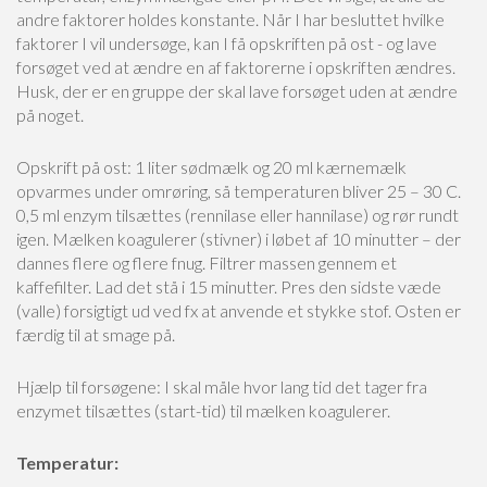
andre faktorer holdes konstante. Når I har besluttet hvilke
faktorer I vil undersøge, kan I få opskriften på ost - og lave
forsøget ved at ændre en af faktorerne i opskriften ændres.
Husk, der er en gruppe der skal lave forsøget uden at ændre
på noget.
Opskrift på ost:
1 liter sødmælk og 20 ml kærnemælk
opvarmes under omrøring, så temperaturen bliver 25 – 30 C.
0,5 ml enzym tilsættes (rennilase eller hannilase) og rør rundt
igen.
Mælken koagulerer (stivner) i løbet af 10 minutter – der
dannes flere og flere fnug.
Filtrer massen gennem et
kaffefilter. Lad det stå i 15 minutter.
Pres den sidste væde
(valle) forsigtigt ud ved fx at anvende et stykke stof. Osten er
færdig til at smage på.
Hjælp til forsøgene:
I skal måle hvor lang tid det tager fra
enzymet tilsættes (start-tid) til mælken koagulerer.
Temperatur: