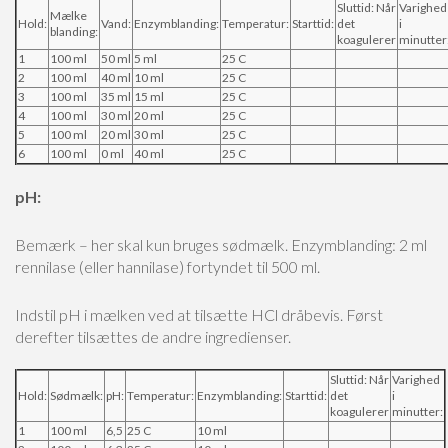
Sluttid: Når
Varighed
Mælke
Hold:
Vand:
Enzymblanding:
Temperatur:
Starttid:
det
i
blanding:
koagulerer
minutter
1
100 ml
50 ml
5 ml
25 C
2
100 ml
40 ml
10 ml
25 C
3
100 ml
35 ml
15 ml
25 C
4
100 ml
30 ml
20 ml
25 C
5
100 ml
20 ml
30 ml
25 C
6
100 ml
0 ml
40 ml
25 C
pH:
Bemærk – her skal kun bruges sødmælk.
Enzymblanding: 2 ml
rennilase (eller hannilase) fortyndet til 500 ml.
Indstil pH i mælken ved at tilsætte HCl dråbevis. Først
derefter tilsættes de andre ingredienser.
Sluttid: Når
Varighed
Hold:
Sødmælk:
pH:
Temperatur:
Enzymblanding:
Starttid:
det
i
koagulerer
minutter:
1
100 ml
6,5
25 C
10 ml