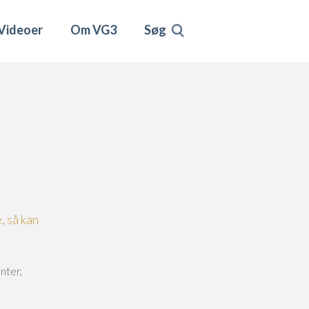
Videoer
Om VG3
Søg
, så kan
nter,