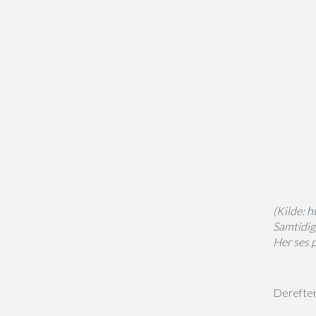
(Kilde:
h
Samtidig
Her ses 
Derefter 