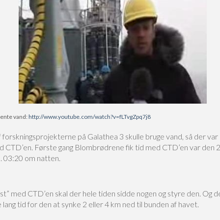
 hente vand:
http://www.youtube.com/watch?v=fLTvgZpq7j8
forskningsprojekterne på Galathea 3 skulle bruge vand, så der var 
d CTD’en. Første gang Blombrødrene fik tid med CTD’en var den 2
l. 03:20 om natten.
ast” med CTD’en skal der hele tiden sidde nogen og styre den. Og d
 lang tid for den at synke 2 eller 4 km ned til bunden af havet.