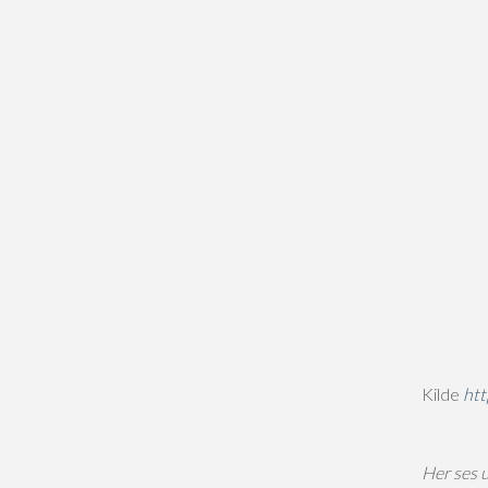
Kilde
htt
Her ses 