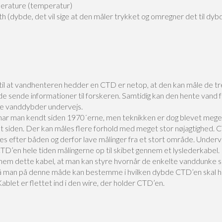
erature (temperatur)
 (dybde, det vil sige at den måler trykket og omregner det til dyb
til at vandhenteren hedder en CTD er netop, at den kan måle de tr
de sende informationer til forskeren. Samtidig kan den hente vand f
ige vanddybder undervejs.
ar man kendt siden 1970´erne, men teknikken er dog blevet mege
t siden. Der kan måles flere forhold med meget stor nøjagtighed. 
es efter båden og derfor lave målinger fra et stort område. Underv
TD’en hele tiden målingerne op til skibet gennem et lyslederkabel.
nem dette kabel, at man kan styre hvornår de enkelte vanddunke s
så man på denne måde kan bestemme i hvilken dybde CTD’en skal 
ablet er flettet ind i den wire, der holder CTD’en.