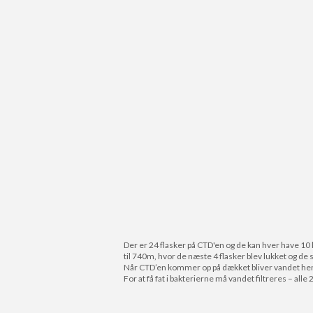
Der er 24 flasker på CTD'en og de kan hver have 10 
til 740m, hvor de næste 4 flasker blev lukket og de s
Når CTD’en kommer op på dækket bliver vandet hent
For at få fat i bakterierne må vandet filtreres – all