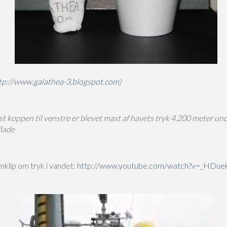
tp://www.galathea-3.blogspot.com
)
t koppen til venstre er blevet mast af havets tryk 4.200 meter un
lade
ilmklip om tryk i vandet:
http://www.youtube.com/watch?v=_HDue