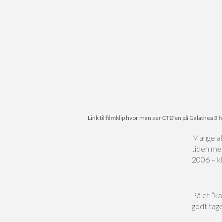
Link til filmklip hvor man ser CTD’en på Galathea 3
Mange af 
tiden me
2006 – k
På et ”k
godt tage