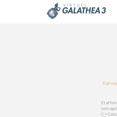
Skip to main content
Kan man
Et af fo
som også
C = Condu