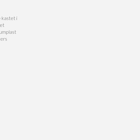
 kastet i
 et
kumplast
ters