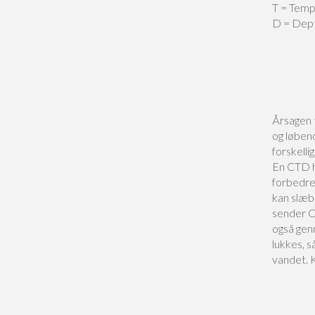
T = Temp
D = Depth
Årsagen 
og løben
forskell
En CTD h
forbedre
kan slæb
sender C
også gen
lukkes, 
vandet. K