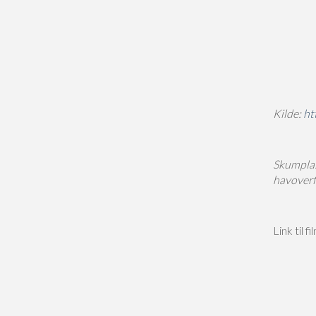
Kilde:
ht
Skumplas
havoverf
Link til f