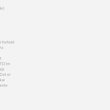
de)
e forhold
ra
t
CTD’en
ejs
 Det er
kal
hente