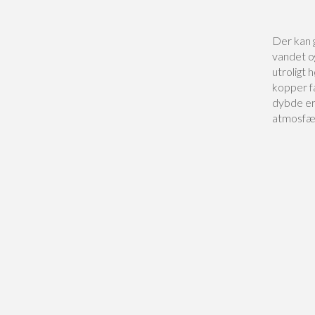
Der kan g
vandet o
utroligt 
kopper f
dybde er
atmosfær