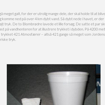
å meget galt, for der er utrolig mange dele, der skal holde til at blive
g komme ned på over 4 km dybt vand. Så dybt nede i havet, er der
højt tryk. De to Blombrødre lavede et lille forsøg. De satte et par s
ast på vandhenteren for at illustrere trykket i dybden. På 4200 me
 trykket 421 Atmosfærer – altså 421 gange så meget som Jordens
iske tryk.