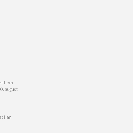
rift om
0. august
et kan