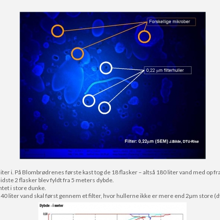
liter i. På Blombrødrenes første kast tog de 18 flasker – altså 180 liter vand med op 
idste 2 flasker blev fyldt fra 5 meters dybde.
et i store dunke.
e 240 liter vand skal først gennem et filter, hvor hullerne ikke er mere end 2µm store (d