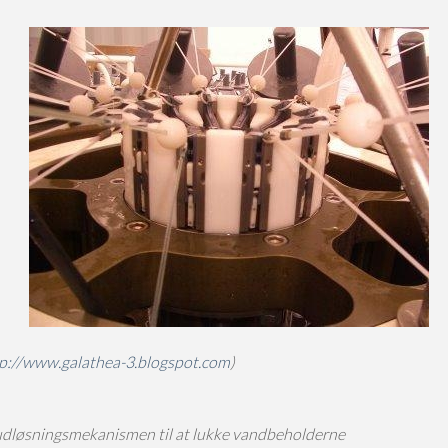
p://www.galathea-3.blogspot.com
)
udløsningsmekanismen til at lukke vandbeholderne