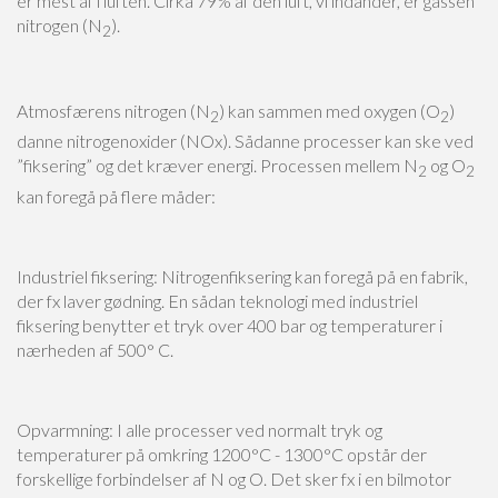
er mest af i luften. Cirka 79% af den luft, vi indånder, er gassen
nitrogen (N
).
2
Atmosfærens nitrogen (N
) kan sammen med oxygen (O
)
2
2
danne nitrogenoxider (NOx). Sådanne processer kan ske ved
”fiksering” og det kræver energi. Processen mellem N
og O
2
2
kan foregå på flere måder:
Industriel fiksering: Nitrogenfiksering kan foregå på en fabrik,
der fx laver gødning. En sådan teknologi med industriel
fiksering benytter et tryk over 400 bar og temperaturer i
nærheden af 500° C.
Opvarmning: I alle processer ved normalt tryk og
temperaturer på omkring 1200°C - 1300°C opstår der
forskellige forbindelser af N og O. Det sker fx i en bilmotor