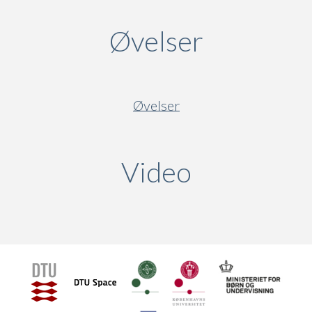
Øvelser
Øvelser
Video
(active ta