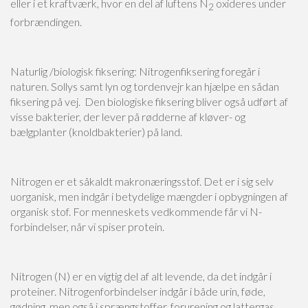
eller i et kraftværk, hvor en del af luftens N
oxideres under
2
forbrændingen.
Фінансові труднощі можуть виникнути у будь-який момент, і далеко не завжди є ч
Naturlig /biologisk fiksering: Nitrogenfiksering foregår i
схвалення або збір документів. Для тих, хто шукає швидке рішення, доступний
h
naturen. Sollys samt lyn og tordenvejr kan hjælpe en sådan
який дозволяє отримати гроші без відвідування банківських відділень. Уся п
онлайн, а заявка розглядається автоматично. Кредитні кошти перераховуються 
fiksering på vej. Den biologiske fiksering bliver også udført af
що дозволяє уникнути затримок та бюрократичних складнощів. Позичальник м
visse bakterier, der lever på rødderne af kløver- og
графік погашення, а відсутність прихованих комісій робить цей варіант кредит
bælgplanter (knoldbakterier) på land.
вигідним.
Nitrogen er et såkaldt makronæringsstof. Det er i sig selv
uorganisk, men indgår i betydelige mængder i opbygningen af
organisk stof. For menneskets vedkommende får vi N-
forbindelser, når vi spiser protein.
Nitrogen (N) er en vigtig del af alt levende, da det indgår i
proteiner. Nitrogenforbindelser indgår i både urin, føde,
gødning, men også i sprængstoffer, forurening og lattergas…..