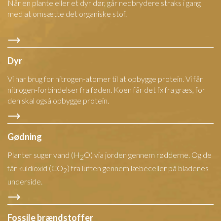
Når en plante eller et dyr dør, går nedbrydere straks i gang
med at omsætte det organiske stof.
Dyr
Vi har brug for nitrogen-atomer til at opbygge protein. Vi får
nitrogen-forbindelser fra føden. Koen får det fx fra græs, for
den skal også opbygge protein.
Gødning
Planter suger vand (H
O) via jorden gennem rødderne. Og de
2
får kuldioxid (CO
) fra luften gennem læbeceller på bladenes
2
underside.
Fossile brændstoffer