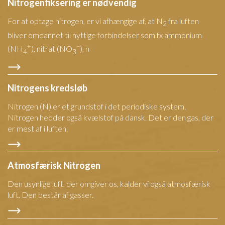
Nitrogenfiksering er nødvendig
For at optage nitrogen, er vi afhængige af, at N
fra luften
2
bliver omdannet til nyttige forbindelser som fx ammonium
+
–
(NH
), nitrat (NO
), n
4
3
Nitrogens kredsløb
Nitrogen (N) er et grundstof i det periodiske system.
Nitrogen hedder også kvælstof på dansk. Det er den gas, der
er mest af i luften.
Atmosfærisk Nitrogen
Den usynlige luft, der omgiver os, kalder vi også atmosfærisk
luft. Den består af gasser.