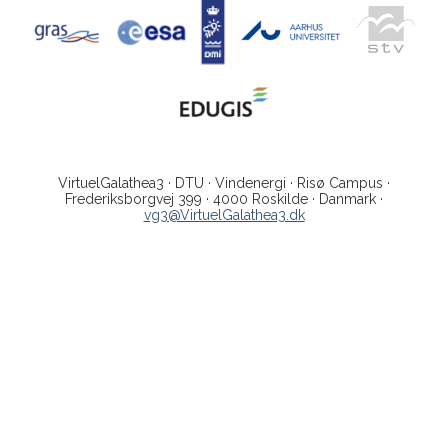
VirtuelGalathea3 · DTU · Vindenergi · Risø Campus ·
Frederiksborgvej 399 · 4000 Roskilde · Danmark ·
vg3@VirtuelGalathea3.dk