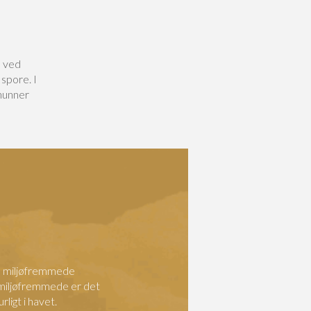
e ved
spore. I
 hunner
ge miljøfremmede
 miljøfremmede er det
ligt i havet.