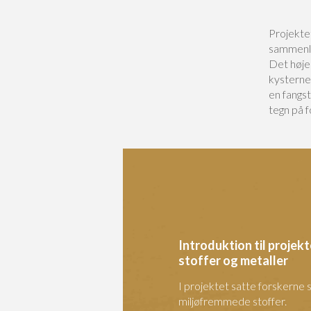
Projektet
sammenli
Det høje
kysterne.
en fangs
tegn på f
Introduktion til proje
stoffer og metaller
I projektet satte forskerne 
miljøfremmede stoffer.