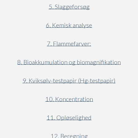
5. Slaggeforsøg
6. Kemisk analyse
7. Flammefarver:
8. Bioakkumulation og biomagnifikation
9. Kviksølv-testpapir (Hg-testpapir)
10. Koncentration
11. Opløselighed
12. Beregning