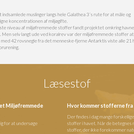
 indsamlede muslinger langs hele Galathea 3´s rute for at måle og
gne koncentrationen af miljøgifte.
ste niveau af miljøfremmede stoffer fandt projektet omkring havn
 Men selv langt ude ved koralrev var der miljøfremmede stoffer at 
t med 42 rovsnegle fra det menneske-fjerne Antarktis viste alle 21
orurening.
Læsestof
ktet Miljøfremmede
Hvor kommer stofferne fra
Der findes i dag mange forskelli
sig for at undersøge
stoffer i havet. Når de betegnes
stoffer, der ikke forekommer natur