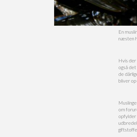
En musli
næsten hel
Hvis der 
også det 
de dårlig
bliver o
Muslinger
om forure
opfylder 
udbredel
giftstoffe