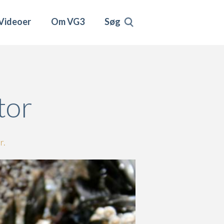
Videoer
Om VG3
Søg
tor
r.