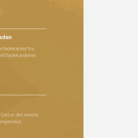
kæden
m fødekæder fra
 led i fødekæderne.
. Det er det eneste
temperatur.