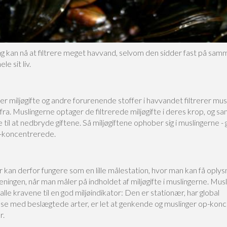
ng kan nå at filtrere meget havvand, selvom den sidder fast på sam
e sit liv.
er miljøgifte og andre forurenende stoffer i havvandet filtrerer mu
fra. Muslingerne optager de filtrerede miljøgifte i deres krop, og sa
e til at nedbryde giftene. Så miljøgiftene ophober sig i muslingerne - 
p-koncentrerede.
 kan derfor fungere som en lille målestation, hvor man kan få oplys
ningen, når man måler på indholdet af miljøgifte i muslingerne. Mus
alle kravene til en god miljøindikator: Den er stationær, har global
se med beslægtede arter, er let at genkende og muslinger op-kon
r.