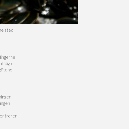
me sted
slingerne
mtidig er
giftene
ninger
lingen
centrerer