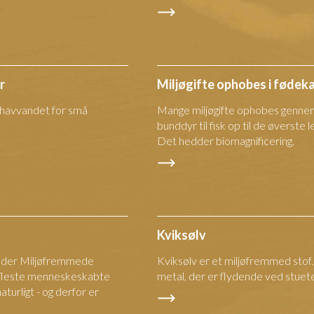
r
Miljøgifte ophobes i føde
e havvandet for små
Mange miljøgifte ophobes genne
bunddyr til fisk op til de øverste
Det hedder biomagnificering.
Kviksølv
edder Miljøfremmede
Kviksølv er et miljøfremmed stof
de fleste menneskeskabte
metal, der er flydende ved stue
aturligt - og derfor er