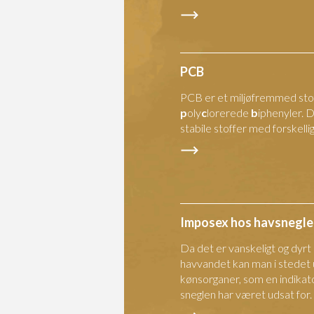
PCB
PCB er et miljøfremmed stof
p
oly
c
lorerede
b
iphenyler. 
stabile stoffer med forskelli
Imposex hos havsnegle
Da det er vanskeligt og dyrt
havvandet kan man i stedet
kønsorganer, som en indika
sneglen har været udsat for.