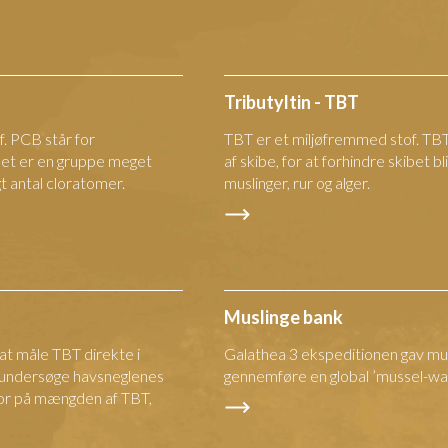
Tributyltin - TBT
. PCB står for
TBT er et miljøfremmed stof. TBT
Det er en gruppe meget
af skibe, for at forhindre skibet bli
gt antal cloratomer.
muslinger, rur og alger.
Muslinge bank
 at måle TBT direkte i
Galathea 3 ekspeditionen gav mul
 undersøge havsneglenes
gennemføre en global ’mussel-wat
tor på mængden af TBT,