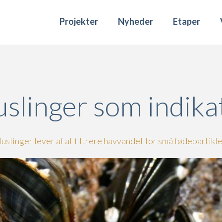
Projekter
Nyheder
Etaper
slinger som indika
uslinger lever af at filtrere havvandet for små fødepartikle