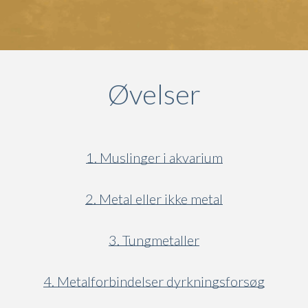
Øvelser
1. Muslinger i akvarium
2. Metal eller ikke metal
3. Tungmetaller
4. Metalforbindelser dyrkningsforsøg