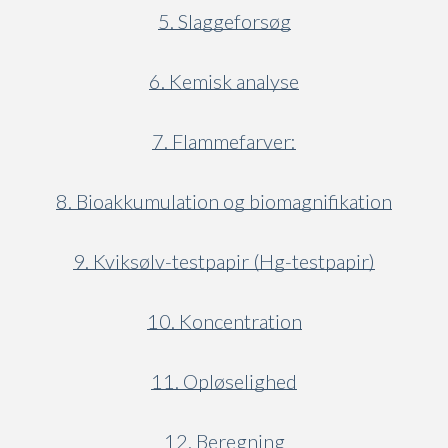
5. Slaggeforsøg
6. Kemisk analyse
7. Flammefarver:
8. Bioakkumulation og biomagnifikation
9. Kviksølv-testpapir (Hg-testpapir)
10. Koncentration
11. Opløselighed
12. Beregning