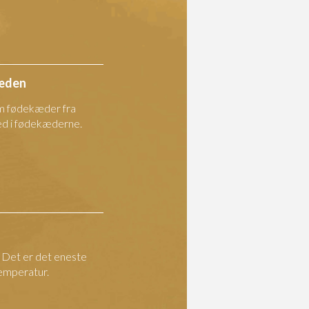
kæden
m fødekæder fra
 led i fødekæderne.
. Det er det eneste
temperatur.