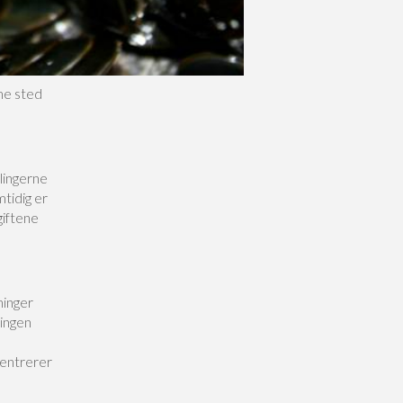
me sted
slingerne
mtidig er
giftene
ninger
lingen
centrerer