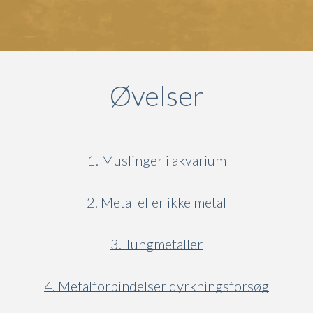
Øvelser
1. Muslinger i akvarium
2. Metal eller ikke metal
3. Tungmetaller
4. Metalforbindelser dyrkningsforsøg