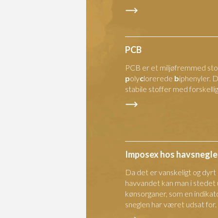
PCB
PCB er et miljøfremmed stof
p
oly
c
lorerede
b
iphenyler. 
stabile stoffer med forskelli
Imposex hos havsnegle
Da det er vanskeligt og dyrt
havvandet kan man i stedet
kønsorganer, som en indika
sneglen har været udsat for.