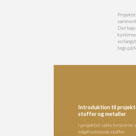
Projektet
sammenli
Det høje
kysterne.
en fangs
tegn på f
Introduktion til proje
stoffer og metaller
I projektet satte forskerne 
miljøfremmede stoffer.