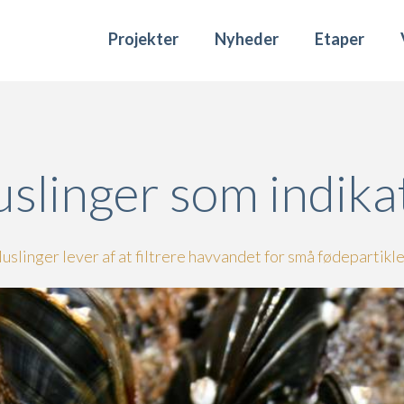
Projekter
Nyheder
Etaper
slinger som indika
uslinger lever af at filtrere havvandet for små fødepartikle