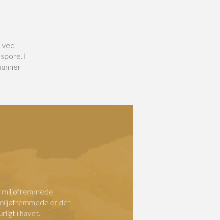
e ved
spore. I
 hunner
ge miljøfremmede
 miljøfremmede er det
ligt i havet.