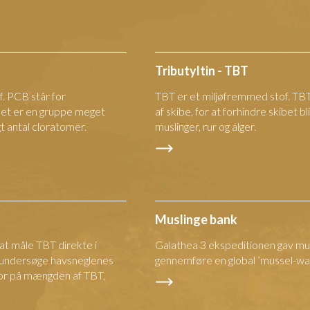
Tributyltin - TBT
. PCB står for
TBT er et miljøfremmed stof. TBT
Det er en gruppe meget
af skibe, for at forhindre skibet bli
gt antal cloratomer.
muslinger, rur og alger.
Muslinge bank
 at måle TBT direkte i
Galathea 3 ekspeditionen gav mul
 undersøge havsneglenes
gennemføre en global ’mussel-wat
tor på mængden af TBT,