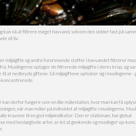
ng kan nå at filtrere meget havvand, selvom den sidder fast på sam
e sit liv.
er miljøgifte og andre forurenende stoffer i havvandet filtrerer mu
fra. Muslingerne optager de filtrerede miljøgifte i deres krop, og sa
e til at nedbryde giftene. Så miljøgiftene ophober sig i muslingerne - 
p-koncentrerede.
 kan derfor fungere som en lille målestation, hvor man kan få oplys
ningen, når man måler på indholdet af miljøgifte i muslingerne. Mus
alle kravene til en god miljøindikator: Den er stationær, har global
se med beslægtede arter, er let at genkende og muslinger op-kon
r.