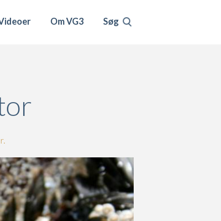
Videoer
Om VG3
Søg
tor
r.