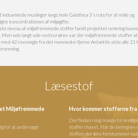
 indsamlede muslinger langs hele Galathea 3´s rute for at måle og
gne koncentrationen af miljøgifte.
ste niveau af miljøfremmede stoffer fandt projektet omkring havn
 Men selv langt ude ved koralrev var der miljøfremmede stoffer at 
t med 42 rovsnegle fra det menneske-fjerne Antarktis viste alle 21
orurening.
Læsestof
ktet Miljøfremmede
Hvor kommer stofferne fra
Der findes i dag mange forskelli
sig for at undersøge
stoffer i havet. Når de betegnes
stoffer, der ikke forekommer natur