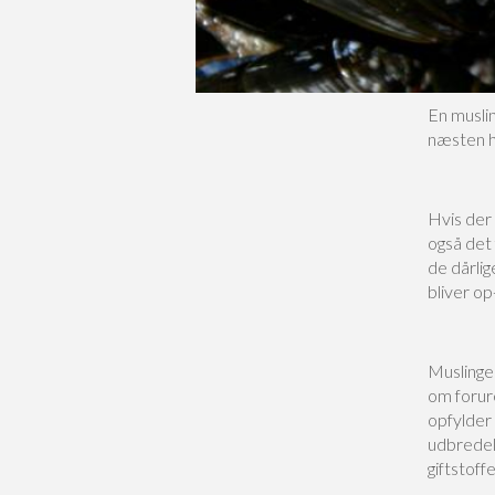
En musli
næsten hel
Hvis der 
også det 
de dårlig
bliver o
Muslinger
om forure
opfylder 
udbredel
giftstoffe