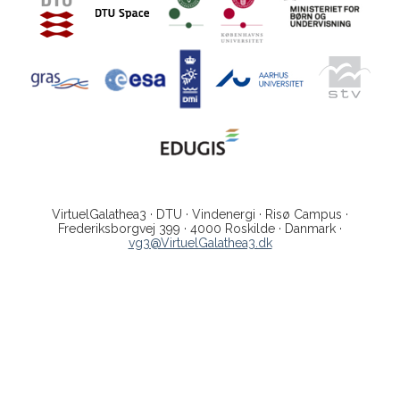
VirtuelGalathea3 · DTU · Vindenergi · Risø Campus ·
Frederiksborgvej 399 · 4000 Roskilde · Danmark ·
vg3@VirtuelGalathea3.dk