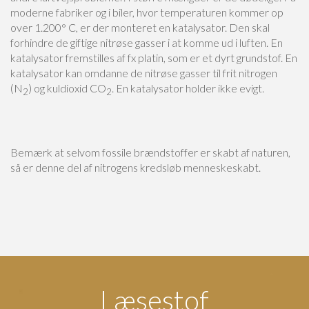
moderne fabriker og i biler, hvor temperaturen kommer op
over 1.200° C, er der monteret en katalysator. Den skal
forhindre de giftige nitrøse gasser i at komme ud i luften. En
katalysator fremstilles af fx platin, som er et dyrt grundstof. En
katalysator kan omdanne de nitrøse gasser til frit nitrogen
(N
) og kuldioxid CO
. En katalysator holder ikke evigt.
2
2
Bemærk at selvom fossile brændstoffer er skabt af naturen,
så er denne del af nitrogens kredsløb menneskeskabt.
Læsestof