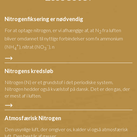
Nitrogenfiksering er nødvendig
For at optage nitrogen, er vi afhængige af, at N
fra luften
2
bliver omdannet til nyttige forbindelser som fx ammonium
+
–
(NH
), nitrat (NO
), n
4
3
Nitrogens kredsløb
Nitrogen (N) er et grundstof i det periodiske system.
Nitrogen hedder også kvælstof på dansk. Det er den gas, der
er mest af i luften.
Atmosfærisk Nitrogen
Den usynlige luft, der omgiver os, kalder vi også atmosfærisk
luft. Den består af gasser.