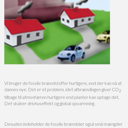
Vi bruger de fossile brændstoffer hurtigere, end der kan nå at
dannes nye. Det er et problem, idet afbrændingen giver CO
2
tilbage til atmosfæren hurtigere end planter kan optage det.
Det skaber drivhuseffekt og global opvarmning.
Військовослужбовці часто стикаються з труднощами у фінансових питаннях, ос
Desuden indeholder de fossile brændsler også små mængder
швидкому доступі до грошей. Банківські установи висувають високі вимоги, що