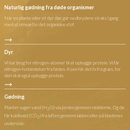
Naturlig gødning fra døde organismer
Når en plante eller et dyr dør, går nedbrydere straks i gang
med at omsætte det organiske stof.
Dyr
Vi har brug for nitrogen-atomer til at opbygge protein. Vi får
nitrogen-forbindelser fra føden. Koen får det fx fra græs, for
den skal også opbygge protein.
Gødning
Planter suger vand (H
O) via jorden gennem rødderne. Og de
2
får kuldioxid (CO
) fra luften gennem læbeceller på bladenes
2
underside.