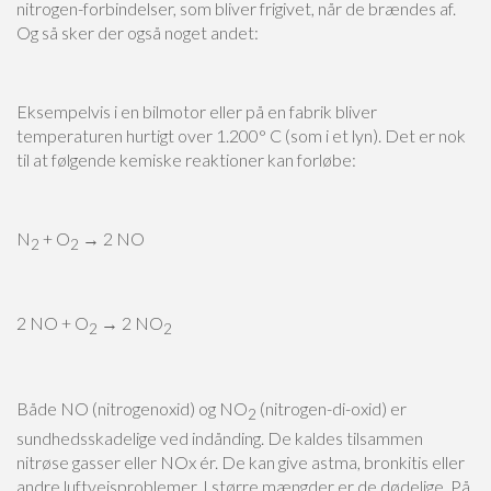
nitrogen-forbindelser, som bliver frigivet, når de brændes af.
кредиту для людей, які постійно перебувають у роз’їздах або не мають можливос
У таких ситуаціях зручним рішенням стає
кредит військовослужбовцям
, який м
Og så sker der også noget andet:
і тривалих очікувань. Позика доступна онлайн, а кошти надходять на картку в 
заявки потрібно мінімум інформації, що робить цей варіант оптимальним для вій
час на складні процедури. Гнучкі умови повернення та прозорість угоди гаран
кредитними коштами.
Eksempelvis i en bilmotor eller på en fabrik bliver
temperaturen hurtigt over 1.200° C (som i et lyn). Det er nok
til at følgende kemiske reaktioner kan forløbe:
N
+ O
→ 2 NO
2
2
2 NO + O
→ 2 NO
2
2
Både NO (nitrogenoxid) og NO
(nitrogen-di-oxid) er
2
sundhedsskadelige ved indånding. De kaldes tilsammen
nitrøse gasser eller NOx ér. De kan give astma, bronkitis eller
andre luftvejsproblemer. I større mængder er de dødelige. På