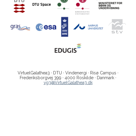
VirtuelGalathea3 · DTU · Vindenergi · Risø Campus ·
Frederiksborgvej 399 · 4000 Roskilde · Danmark ·
vg3@VirtuelGalathea3.dk