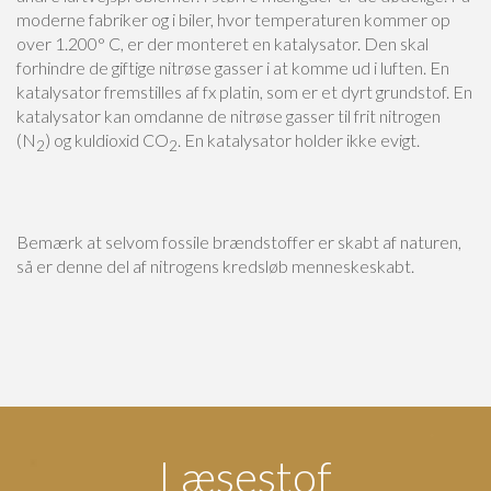
moderne fabriker og i biler, hvor temperaturen kommer op
over 1.200° C, er der monteret en katalysator. Den skal
forhindre de giftige nitrøse gasser i at komme ud i luften. En
katalysator fremstilles af fx platin, som er et dyrt grundstof. En
katalysator kan omdanne de nitrøse gasser til frit nitrogen
(N
) og kuldioxid CO
. En katalysator holder ikke evigt.
2
2
Bemærk at selvom fossile brændstoffer er skabt af naturen,
så er denne del af nitrogens kredsløb menneskeskabt.
Læsestof