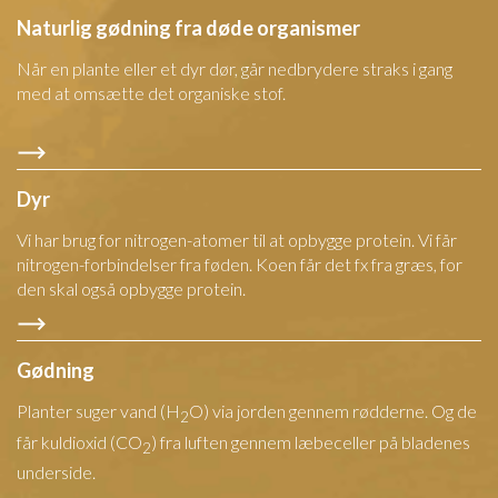
Naturlig gødning fra døde organismer
Når en plante eller et dyr dør, går nedbrydere straks i gang
med at omsætte det organiske stof.
Dyr
Vi har brug for nitrogen-atomer til at opbygge protein. Vi får
nitrogen-forbindelser fra føden. Koen får det fx fra græs, for
den skal også opbygge protein.
Gødning
Planter suger vand (H
O) via jorden gennem rødderne. Og de
2
får kuldioxid (CO
) fra luften gennem læbeceller på bladenes
2
underside.