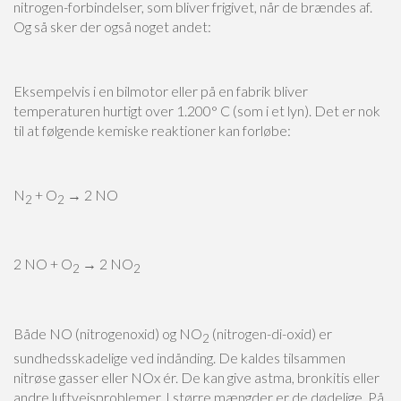
nitrogen-forbindelser, som bliver frigivet, når de brændes af.
кредиту для людей, які постійно перебувають у роз’їздах або не мають можливос
У таких ситуаціях зручним рішенням стає
кредит військовослужбовцям
, який м
Og så sker der også noget andet:
і тривалих очікувань. Позика доступна онлайн, а кошти надходять на картку в 
заявки потрібно мінімум інформації, що робить цей варіант оптимальним для вій
час на складні процедури. Гнучкі умови повернення та прозорість угоди гаран
кредитними коштами.
Eksempelvis i en bilmotor eller på en fabrik bliver
temperaturen hurtigt over 1.200° C (som i et lyn). Det er nok
til at følgende kemiske reaktioner kan forløbe:
N
+ O
→ 2 NO
2
2
2 NO + O
→ 2 NO
2
2
Både NO (nitrogenoxid) og NO
(nitrogen-di-oxid) er
2
sundhedsskadelige ved indånding. De kaldes tilsammen
nitrøse gasser eller NOx ér. De kan give astma, bronkitis eller
andre luftvejsproblemer. I større mængder er de dødelige. På