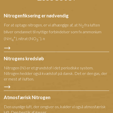
Nitrogenfiksering er nødvendig
For at optage nitrogen, er vi afhængige af, at N
fra luften
2
bliver omdannet til nyttige forbindelser som fx ammonium
+
–
(NH
), nitrat (NO
), n
4
3
Nitrogens kredsløb
Nitrogen (N) er et grundstof i det periodiske system.
Nitrogen hedder også kvælstof på dansk. Det er den gas, der
er mest af i luften.
Atmosfærisk Nitrogen
Den usynlige luft, der omgiver os, kalder vi også atmosfærisk
luft. Den består af gasser.