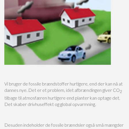
Vi bruger de fossile brændstoffer hurtigere, end der kan nå at
dannes nye. Det er et problem, idet afbrændingen giver CO
2
tilbage til atmosfæren hurtigere end planter kan optage det.
Det skaber drivhuseffekt og global opvarmning.
Військовослужбовці часто стикаються з труднощами у фінансових питаннях, ос
Desuden indeholder de fossile brændsler også små mængder
швидкому доступі до грошей. Банківські установи висувають високі вимоги, що