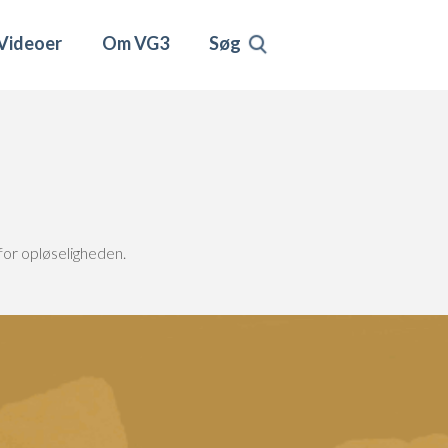
Videoer
Om VG3
Søg
 for opløseligheden.