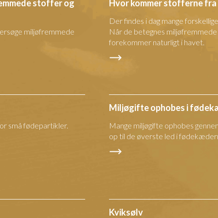
fremmede stoffer og
Hvor kommer stofferne fra
Der findes i dag mange forskellig
undersøge miljøfremmede
Når de betegnes miljøfremmede er
forekommer naturligt i havet.
Miljøgifte ophobes i føde
for små fødepartikler.
Mange miljøgifte ophobes gennem
op til de øverste led i fødekæder
Kviksølv