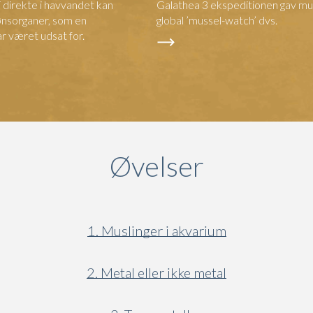
 direkte i havvandet kan
Galathea 3 ekspeditionen gav mu
ønsorganer, som en
global ’mussel-watch’ dvs.
r været udsat for.
Øvelser
1. Muslinger i akvarium
2. Metal eller ikke metal