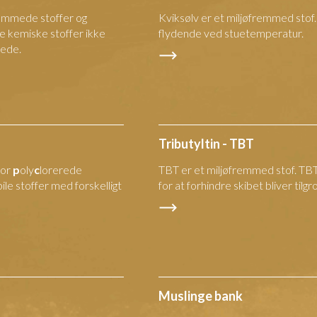
remmede stoffer og
Kviksølv er et miljøfremmed stof.
e kemiske stoffer ikke
flydende ved stuetemperatur.
mede.
Tributyltin - TBT
for
p
oly
c
lorerede
TBT er et miljøfremmed stof. TBT 
le stoffer med forskelligt
for at forhindre skibet bliver tilgro
Muslinge bank