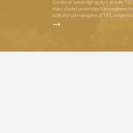
Da det er vanskeligt og dyrt at måle TBT
man i stedet undersøge havsneglenes k
indikator på mængden af TBT, sneglen ha