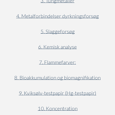
3. Tungmetaller
4. Metalforbindelser dyrkningsforsøg
5. Slaggeforsøg
6. Kemisk analyse
7. Flammefarver:
8. Bioakkumulation og biomagnifikation
9. Kviksølv-testpapir (Hg-testpapir)
10. Koncentration