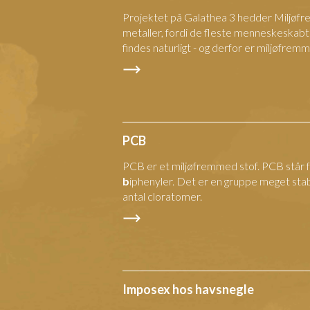
Projektet på Galathea 3 hedder Miljøf
metaller, fordi de fleste menneskeskabt
findes naturligt - og derfor er miljøfrem
PCB
PCB er et miljøfremmed stof. PCB står 
b
iphenyler. Det er en gruppe meget stabi
antal cloratomer.
Imposex hos havsnegle