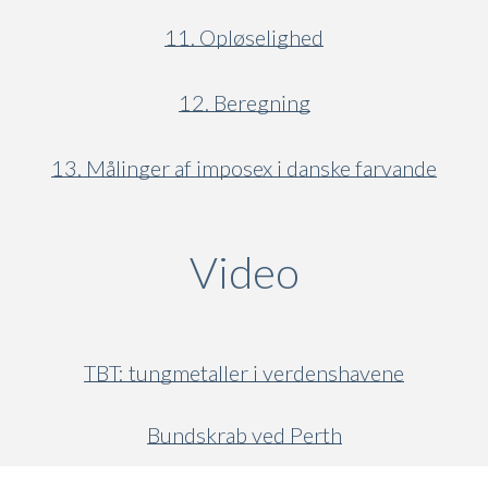
11. Opløselighed
12. Beregning
13. Målinger af imposex i danske farvande
Video
(active ta
TBT: tungmetaller i verdenshavene
Bundskrab ved Perth