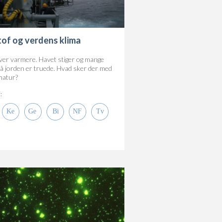
tof og verdens klima
iver varmere. Havet stiger og mange
på jorden er truede. Hvad sker der med
natur?
: