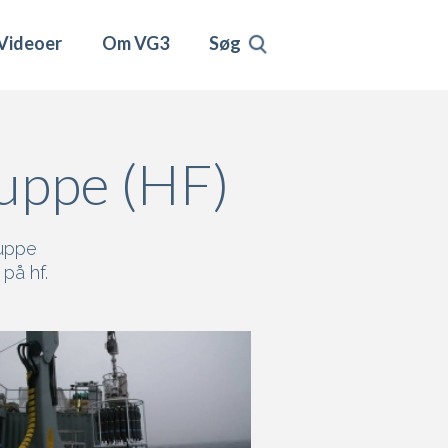
Videoer
Om VG3
Søg
uppe (HF)
ruppe
i på
hf
.