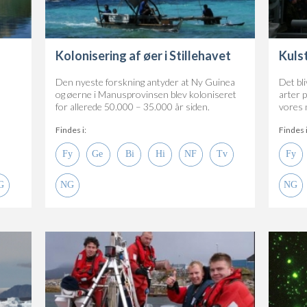
Kolonisering af øer i Stillehavet
Kuls
Den nyeste forskning antyder at Ny Guinea
Det bl
og øerne i Manusprovinsen blev koloniseret
arter 
for allerede 50.000 – 35.000 år siden.
vores 
Findes i:
Findes i