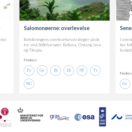
e
Salomonøerne: overlevelse
Sene
dyr.
Befolkningens overlevelsesstrategier på de
I områ
tre små Stillehavsøer: Bellona, Ontong Java
bor fo
og Tikopia.
livsbet
Findes i:
Findes i