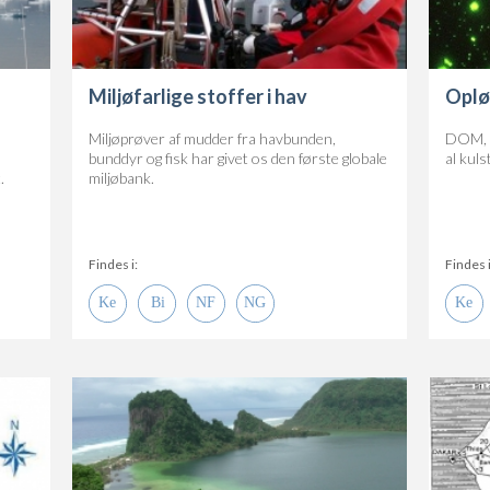
Miljøfarlige stoffer i hav
Oplø
Miljøprøver af mudder fra havbunden,
DOM, o
bunddyr og fisk har givet os den første globale
al kuls
.
miljøbank.
Findes i:
Findes i