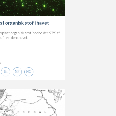
st organisk stof i havet
pløst organisk stof indeholder 97% af
tof i verdenshavet.
: