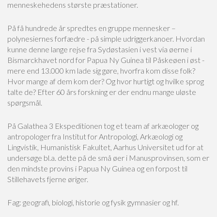
menneskehedens største præstationer.
På få hundrede år spredtes en gruppe mennesker –
polynesiernes forfædre - på simple udriggerkanoer. Hvordan
kunne denne lange rejse fra Sydøstasien i vest via øerne i
Bismarckhavet nord for Papua Ny Guinea til Påskeøen i øst -
mere end 13.000 km lade sig gøre, hvorfra kom disse folk?
Hvor mange af dem kom der? Og hvor hurtigt og hvilke sprog
talte de? Efter 60 års forskning er der endnu mange uløste
spørgsmål.
På Galathea 3 Ekspeditionen tog et team af arkæologer og
antropologer fra Institut for Antropologi, Arkæologi og
Lingvistik, Humanistisk Fakultet, Aarhus Universitet ud for at
undersøge bl.a. dette på de små øer i Manusprovinsen, som er
den mindste provins i Papua Ny Guinea og en forpost til
Stillehavets fjerne øriger.
Fag: geografi, biologi, historie og fysik gymnasier og hf.