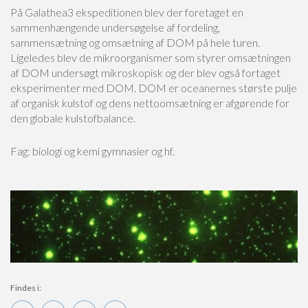
På Galathea3 ekspeditionen blev der foretaget en
sammenhængende undersøgelse af fordeling,
sammensætning og omsætning af DOM på hele turen.
Ligeledes blev de mikroorganismer som styrer omsætningen
af DOM undersøgt mikroskopisk og der blev også fortaget
eksperimenter med DOM. DOM er oceanernes største pulje
af organisk kulstof og dens nettoomsætning er afgørende for
den globale kulstofbalance.
Fag: biologi og kemi gymnasier og hf.
Findes i: