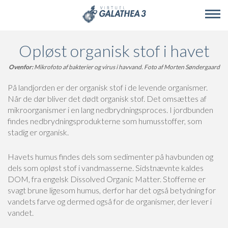
Skip to main content
Opløst organisk stof i havet
Ovenfor:
Mikrofoto af bakterier og virus i havvand. Foto af Morten Søndergaard
På landjorden er der organisk stof i de levende organismer.
Når de dør bliver det dødt organisk stof. Det omsættes af
mikroorganismer i en lang nedbrydningsproces. I jordbunden
findes nedbrydningsprodukterne som humusstoffer, som
stadig er organisk.
Havets humus findes dels som sedimenter på havbunden og
dels som opløst stof i vandmasserne. Sidstnævnte kaldes
DOM, fra engelsk Dissolved Organic Matter. Stofferne er
svagt brune ligesom humus, derfor har det også betydning for
vandets farve og dermed også for de organismer, der lever i
vandet.