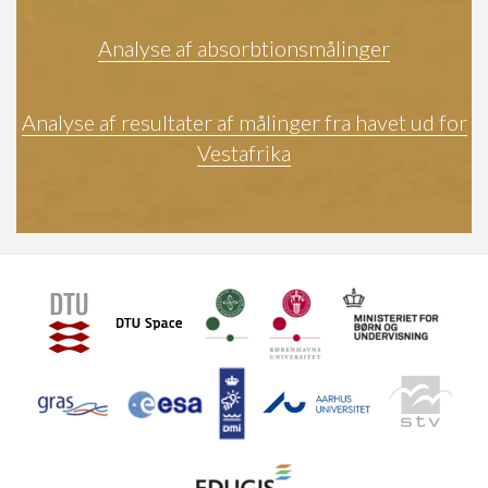
Analyse af absorbtionsmålinger
Analyse af resultater af målinger fra havet ud for
Vestafrika