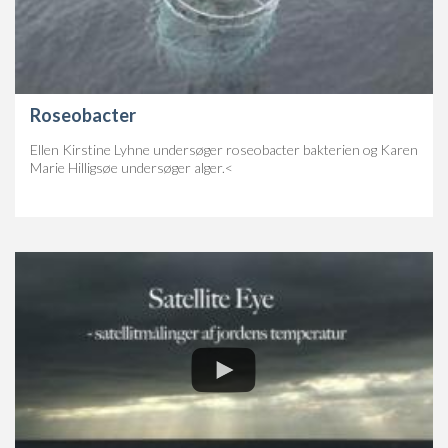
Roseobacter
Ellen Kirstine Lyhne undersøger roseobacter bakterien og Karen
Marie Hilligsøe undersøger alger.<