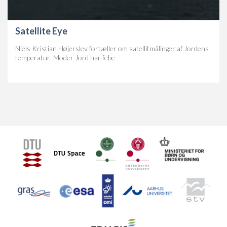
Satellite Eye
Niels Kristian Højerslev fortæller om satellitmålinger af Jordens
temperatur: Moder Jord har febe