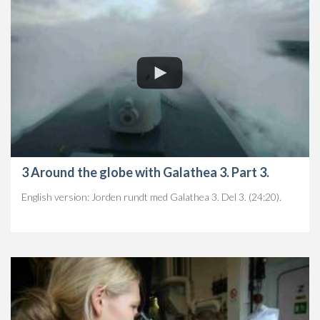
3 Around the globe with Galathea 3. Part 3.
English version: Jorden rundt med Galathea 3. Del 3. (24:20).