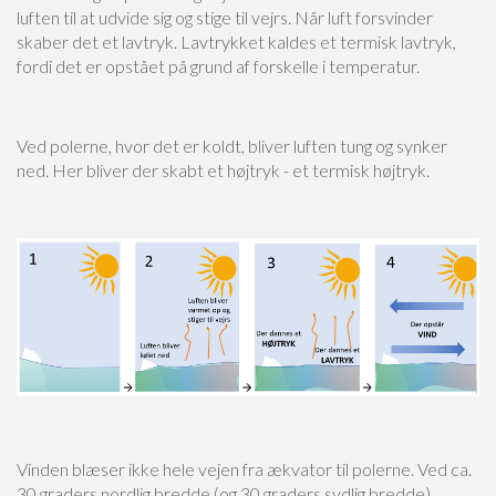
luften til at udvide sig og stige til vejrs. Når luft forsvinder
skaber det et lavtryk. Lavtrykket kaldes et termisk lavtryk,
fordi det er opstået på grund af forskelle i temperatur.
Ved polerne, hvor det er koldt, bliver luften tung og synker
ned. Her bliver der skabt et højtryk - et termisk højtryk.
Vinden blæser ikke hele vejen fra ækvator til polerne. Ved ca.
30 graders nordlig bredde (og 30 graders sydlig bredde)