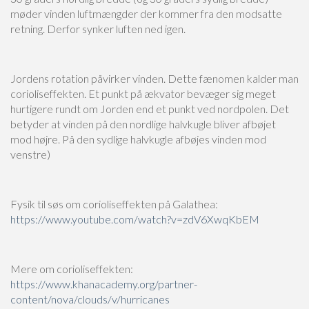
møder vinden luftmængder der kommer fra den modsatte
retning. Derfor synker luften ned igen.
Jordens rotation påvirker vinden. Dette fænomen kalder man
corioliseffekten. Et punkt på ækvator bevæger sig meget
hurtigere rundt om Jorden end et punkt ved nordpolen. Det
betyder at vinden på den nordlige halvkugle bliver afbøjet
mod højre. På den sydlige halvkugle afbøjes vinden mod
venstre)
Fysik til søs om corioliseffekten på Galathea:
https://www.youtube.com/watch?v=zdV6XwqKbEM
Mere om corioliseffekten:
https://www.khanacademy.org/partner-
content/nova/clouds/v/hurricanes