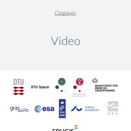
Opgaver
Video
(active ta