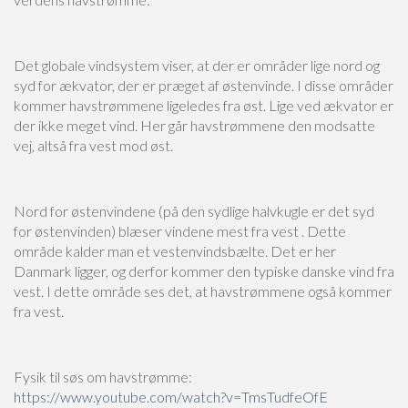
Det globale vindsystem viser, at der er områder lige nord og
syd for ækvator, der er præget af østenvinde. I disse områder
kommer havstrømmene ligeledes fra øst. Lige ved ækvator er
der ikke meget vind. Her går havstrømmene den modsatte
vej, altså fra vest mod øst.
Nord for østenvindene (på den sydlige halvkugle er det syd
for østenvinden) blæser vindene mest fra vest . Dette
område kalder man et vestenvindsbælte. Det er her
Danmark ligger, og derfor kommer den typiske danske vind fra
vest. I dette område ses det, at havstrømmene også kommer
fra vest.
Fysik til søs om havstrømme:
https://www.youtube.com/watch?v=TmsTudfeOfE