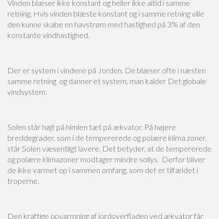
Vinden blæser ikke konstant og heller ikke altid i samme
retning. Hvis vinden blæste konstant og i samme retning ville
den kunne skabe en havstrøm med hastighed på 3% af den
konstante vindhastighed.
Der er system i vindene på Jorden. De blæser ofte i næsten
samme retning og danner et system, man kalder Det globale
vindsystem.
Solen står højt på himlen tæt på ækvator. På højere
breddegrader, som i de tempererede og polære klima zoner,
står Solen væsentligt lavere. Det betyder, at de tempererede
og polære klimazoner modtager mindre sollys. Derfor bliver
de ikke varmet op i sammen omfang, som det er tilfældet i
troperne.
Den kraftige opvarmning af jordoverfladen ved ækvator får