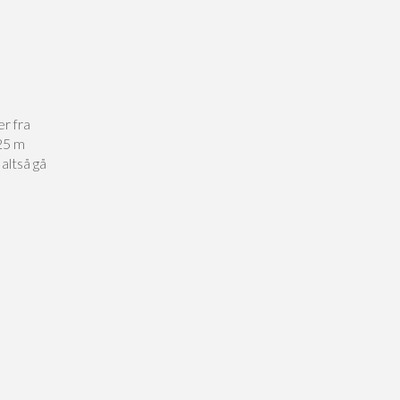
er fra
 25 m
altså gå