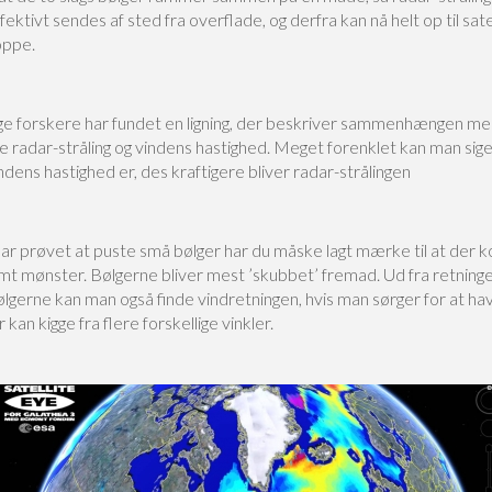
ektivt sendes af sted fra overflade, og derfra kan nå helt op til sate
oppe.
ige forskere har fundet en ligning, der beskriver sammenhængen m
radar-stråling og vindens hastighed. Meget forenklet kan man sige 
ndens hastighed er, des kraftigere bliver radar-strålingen
har prøvet at puste små bølger har du måske lagt mærke til at der
mt mønster. Bølgerne bliver mest ’skubbet’ fremad. Ud fra retninge
ølgerne kan man også finde vindretningen, hvis man sørger for at ha
 kan kigge fra flere forskellige vinkler.