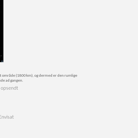
tort område (1800 km), og dermed er den rumlige
råde ad gangen.
v opsendt
Envisat