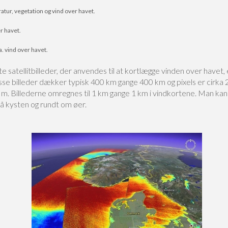
ratur, vegetation og vind over havet.
r havet.
a. vind over havet.
 satellitbilleder, der anvendes til at kortlægge vinden over havet, 
isse billeder dækker typisk 400 km gange 400 km og pixels er cirka
m. Billederne omregnes til 1 km gange 1 km i vindkortene. Man kan 
på kysten og rundt om øer.