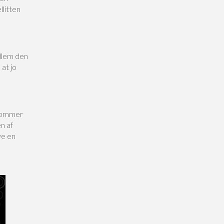
llitten
ellem den
at jo
 kommer
n af
ve en