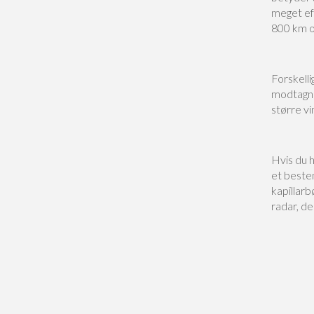
meget eff
800 km 
Forskell
modtagne 
større vi
Hvis du 
et beste
kapillarb
radar, der