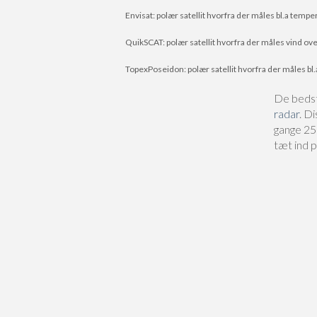
Envisat: polær satellit hvorfra der måles bl.a tempe
QuikSCAT: polær satellit hvorfra der måles vind ove
TopexPoseidon: polær satellit hvorfra der måles bl.
De bedste
radar
. D
gange 25 
tæt ind 