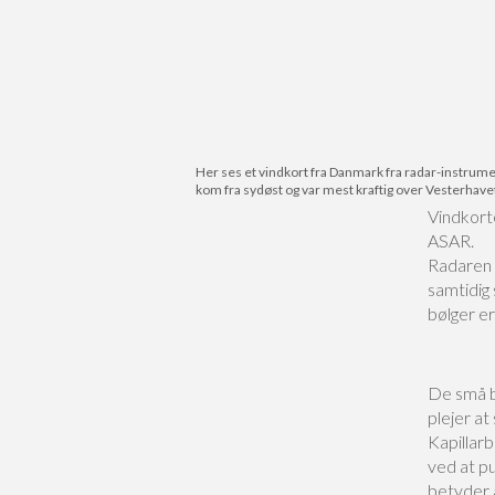
Her ses et vindkort fra Danmark fra radar-instrumen
kom fra sydøst og var mest kraftig over Vesterhavet
Vindkort
ASAR.
Radaren 
samtidig
bølger er
De små b
plejer at
Kapillar
ved at pu
betyder 