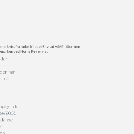
mark vist fra radar billede (Envisat ASAR). Stormen
leparken ved Horns Rev er vist.
dder
nden har
e små
bølger du
ode/805
).
sådanne
et
gen