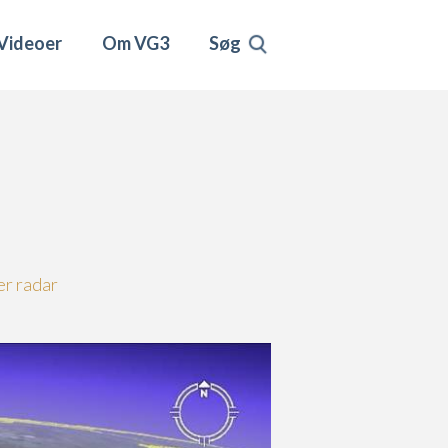
Videoer
Om VG3
Søg
er radar