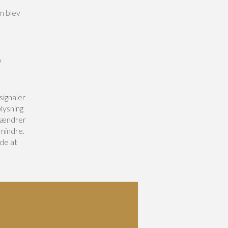
m blev
v
signaler
plysning
r ændrer
 mindre.
åde at