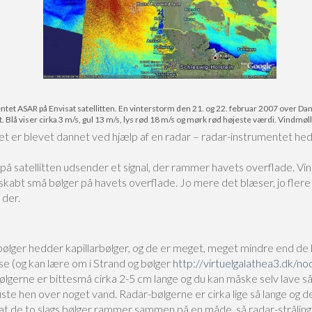
tet ASAR på Envisat satellitten. En vinterstorm den 21. og 22. februar 2007 over Dan
. Blå viser cirka 3 m/s, gul 13 m/s, lys rød 18 m/s og mørk rød højeste værdi. Vindmøl
et er blevet dannet ved hjælp af en radar – radar-instrumentet he
på satellitten udsender et signal, der rammer havets overflade. Vi
 skabt små bølger på havets overflade. Jo mere det blæser, jo fler
 der.
ølger hedder kapillarbølger, og de er meget, meget mindre end de 
 se (og kan lære om i Strand og bølger
http://virtuelgalathea3.dk/n
bølgerne er bittesmå cirka 2-5 cm lange og du kan måske selv lave 
ste hen over noget vand. Radar-bølgerne er cirka lige så lange og d
at de to slags bølger rammer sammen på en måde, så radar-strålin