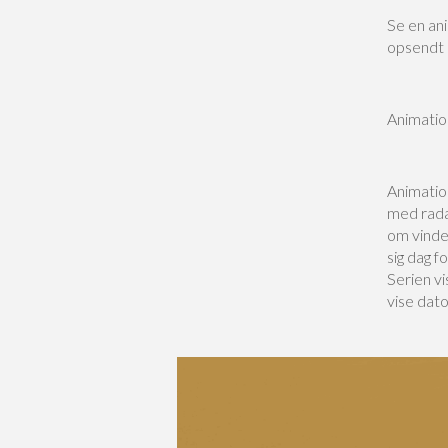
Se en ani
opsendt 
Animatio
Animatio
med radar
om vinde
sig dag 
Serien v
vise dat