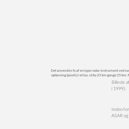
Det anvendes fx af en type radar instrument ved na
opløsning (pixels) ret lav, cirka 25 km gange 25 km.
Billede a
i 1999).
Inden for
ASAR og 