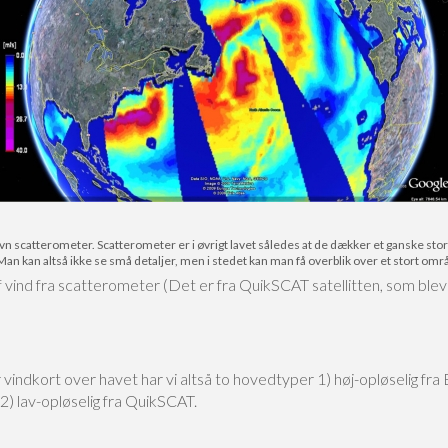
vn scatterometer. Scatterometer er i øvrigt lavet således at de dækker et ganske s
 Man kan altså ikke se små detaljer, men i stedet kan man få overblik over et stort om
f vind fra scatterometer (Det er fra QuikSCAT satellitten, som ble
 vindkort over havet har vi altså to hovedtyper 1) høj-opløselig fra 
2) lav-opløselig fra QuikSCAT.