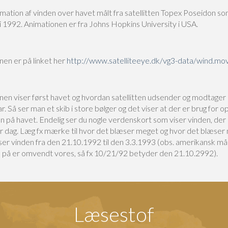
mation af vinden over havet målt fra satellitten Topex Poseidon so
i 1992. Animationen er fra Johns Hopkins University i USA.
nen er på linket her
http://www.satelliteeye.dk/vg3-data/wind.mo
nen viser først havet og hvordan satellitten udsender og modtager 
. Så ser man et skib i store bølger og det viser at der er brug for o
n på havet. Endelig ser du nogle verdenskort som viser vinden, de
for dag. Læg fx mærke til hvor det blæser meget og hvor det blæser
iser vinden fra den 21.10.1992 til den 3.3.1993 (obs. amerikansk m
o på er omvendt vores, så fx 10/21/92 betyder den 21.10.2992).
Læsestof