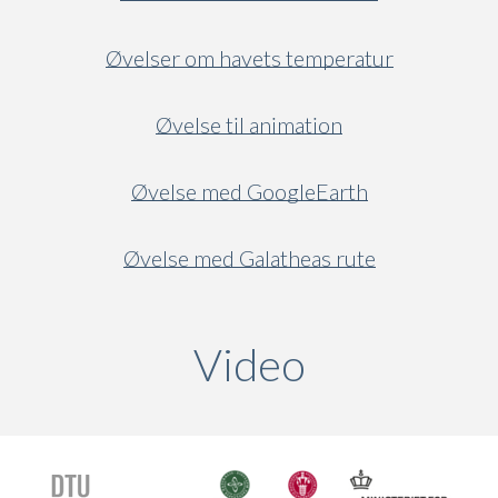
Øvelser om havets temperatur
Øvelse til animation
Øvelse med GoogleEarth
Øvelse med Galatheas rute
Video
(active ta