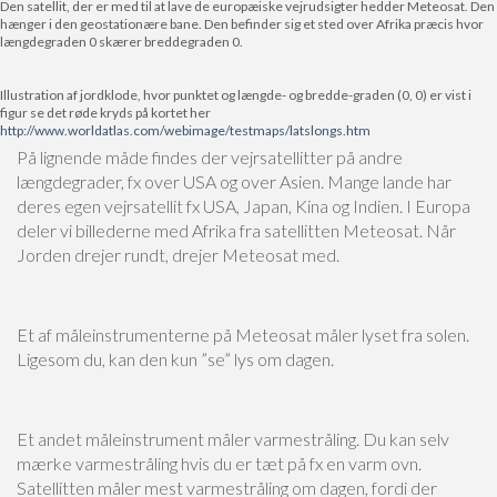
Den satellit, der er med til at lave de europæiske vejrudsigter hedder Meteosat. Den
hænger i den geostationære bane. Den befinder sig et sted over Afrika præcis hvor
længdegraden 0 skærer breddegraden 0.
Illustration af jordklode, hvor punktet og længde- og bredde-graden (0, 0) er vist i
figur se det røde kryds på kortet her
http://www.worldatlas.com/webimage/testmaps/latslongs.htm
På lignende måde findes der vejrsatellitter på andre
længdegrader, fx over USA og over Asien. Mange lande har
deres egen vejrsatellit fx USA, Japan, Kina og Indien. I Europa
deler vi billederne med Afrika fra satellitten Meteosat. Når
Jorden drejer rundt, drejer Meteosat med.
Et af måleinstrumenterne på Meteosat måler lyset fra solen.
Ligesom du, kan den kun ”se” lys om dagen.
Et andet måleinstrument måler varmestråling. Du kan selv
mærke varmestråling hvis du er tæt på fx en varm ovn.
Satellitten måler mest varmestråling om dagen, fordi der