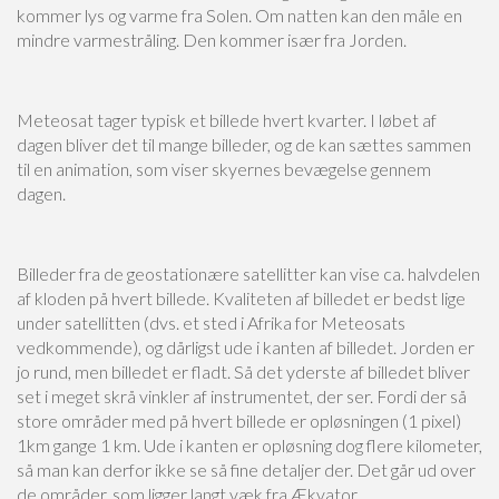
kommer lys og varme fra Solen. Om natten kan den måle en
mindre varmestråling. Den kommer især fra Jorden.
Meteosat tager typisk et billede hvert kvarter. I løbet af
dagen bliver det til mange billeder, og de kan sættes sammen
til en animation, som viser skyernes bevægelse gennem
dagen.
Billeder fra de geostationære satellitter kan vise ca. halvdelen
af kloden på hvert billede. Kvaliteten af billedet er bedst lige
under satellitten (dvs. et sted i Afrika for Meteosats
vedkommende), og dårligst ude i kanten af billedet. Jorden er
jo rund, men billedet er fladt. Så det yderste af billedet bliver
set i meget skrå vinkler af instrumentet, der ser. Fordi der så
store områder med på hvert billede er opløsningen (1 pixel)
1km gange 1 km. Ude i kanten er opløsning dog flere kilometer,
så man kan derfor ikke se så fine detaljer der. Det går ud over
de områder, som ligger langt væk fra Ækvator.