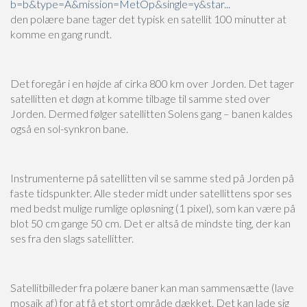
b=b&type=A&mission=MetOp&single=y&star...
den polære bane tager det typisk en satellit 100 minutter at
komme en gang rundt.
Det foregår i en højde af cirka 800 km over Jorden. Det tager
satellitten et døgn at komme tilbage til samme sted over
Jorden. Dermed følger satellitten Solens gang – banen kaldes
også en sol-synkron bane.
Instrumenterne på satellitten vil se samme sted på Jorden på
faste tidspunkter. Alle steder midt under satellittens spor ses
med bedst mulige rumlige opløsning (1 pixel), som kan være på
blot 50 cm gange 50 cm. Det er altså de mindste ting, der kan
ses fra den slags satellitter.
Satellitbilleder fra polære baner kan man sammensætte (lave
mosaik af) for at få et stort område dækket. Det kan lade sig