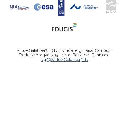
VirtuelGalathea3 · DTU · Vindenergi · Risø Campus ·
Frederiksborgvej 399 · 4000 Roskilde · Danmark ·
vg3@VirtuelGalathea3.dk