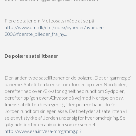
Flere detaljer om Meteosats måde at se på
http://www.dmi.dk/dmi/index/nyheder/nyheder-
2006/foerste_billeder_fra_ny...
De polære satellitbaner
Den anden type satellitbaner er de polære. Det er ’garnnøgle’
banerne. Satellitten kredser om Jorden op over Nordpolen,
derefter ned over Ækvator og helt ned rundt om Sydpolen,
derefter op igen over Ækvator på vej mod Nordpolen osv.
Imens satellitten bevæger sig i den polære bane, drejer
Jorden rundt om sin egen akse. Det betyder at satellitten vil
se et nyt stykke af Jorden under sig for hver omdrejning. Se
følgende link for en animation som eksempel
http://www.esa.int/esa-mmg/mmg.pl?