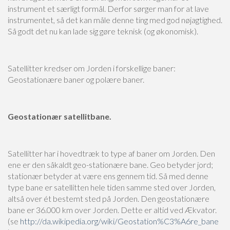
instrument et særligt formål. Derfor sørger man for at lave
instrumentet, så det kan måle denne ting med god nøjagtighed.
Så godt det nu kan lade sig gøre teknisk (og økonomisk).
Satellitter kredser om Jorden i forskellige baner:
Geostationære baner og polære baner.
Geostationær satellitbane.
Satellitter har i hovedtræk to type af baner om Jorden. Den
ene er den såkaldt geo-stationære bane. Geo betyder jord;
stationær betyder at være ens gennem tid. Så med denne
type bane er satellitten hele tiden samme sted over Jorden,
altså over ét bestemt sted på Jorden. Den geostationære
bane er 36.000 km over Jorden. Dette er altid ved Ækvator.
(se
http://da.wikipedia.org/wiki/Geostation%C3%A6re_bane