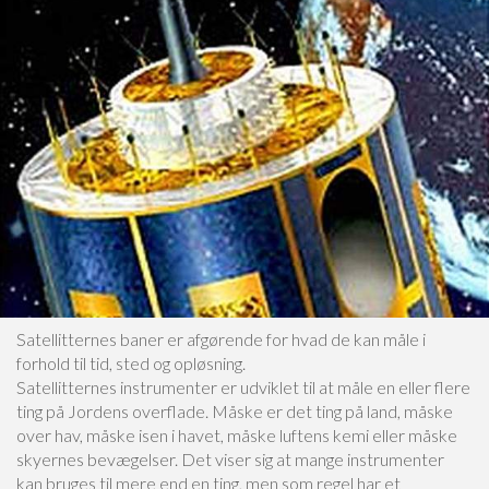
Satellitternes baner er afgørende for hvad de kan måle i
forhold til tid, sted og opløsning.
Satellitternes instrumenter er udviklet til at måle en eller flere
ting på Jordens overflade. Måske er det ting på land, måske
over hav, måske isen i havet, måske luftens kemi eller måske
skyernes bevægelser. Det viser sig at mange instrumenter
kan bruges til mere end en ting, men som regel har et