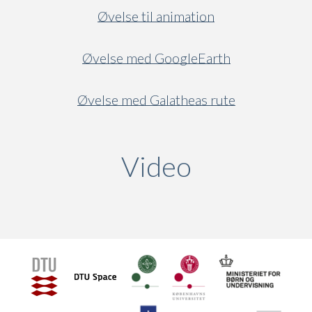
Øvelse til animation
Øvelse med GoogleEarth
Øvelse med Galatheas rute
Video
(active ta