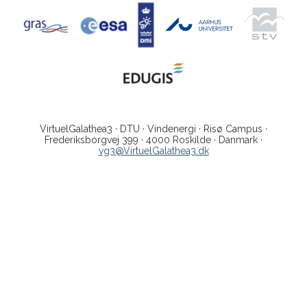
VirtuelGalathea3 · DTU · Vindenergi · Risø Campus ·
Frederiksborgvej 399 · 4000 Roskilde · Danmark ·
vg3@VirtuelGalathea3.dk