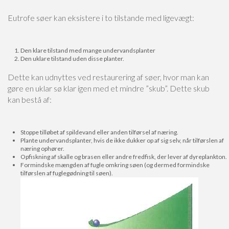
El acceso al crédito suele estar vinculado a la estabilidad laboral, lo que puede ser u
Eutrofe søer kan eksistere i to tilstande med ligevægt:
independientes, emprendedores o quienes no tienen una fuente de ingresos formal
financieras que no requieren comprobantes de nómina ni documentación extensa, fa
necesitan dinero de forma rápida. Una excelente alternativa para estas personas son
permiten obtener financiamiento sin la necesidad de contar con un contrato fijo. Este
Den klare tilstand med mange undervandsplanter
freelancers, comerciantes y otros profesionales que manejan ingresos variables y
Den uklare tilstand uden disse planter.
tradicionales. Además, las plataformas digitales han simplificado el proceso de solici
en poco tiempo. A pesar de la facilidad para obtener estos préstamos, es importante 
Dette kan udnyttes ved restaurering af søer, hvor man kan
ofrezcan condiciones claras y evitar aquellas que establezcan tasas de interés demas
gøre en uklar sø klar igen med et mindre ”skub”. Dette skub
kan bestå af:
Stoppe tilløbet af spildevand eller anden tilførsel af næring.
Plante undervandsplanter, hvis de ikke dukker op af sig selv, når tilførslen af
næring ophører.
Opfiskning af skalle og brasen eller andre fredfisk, der lever af dyreplankton.
Formindske mængden af fugle omkring søen (og dermed formindske
tilførslen af fuglegødning til søen).