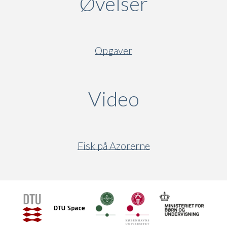
Øvelser
Opgaver
Video
(active ta
Fisk på Azorerne