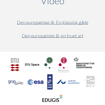
Video
(active ta
Den europæiske ål: En klassisk gåde
Den europæiske ål: en truet art