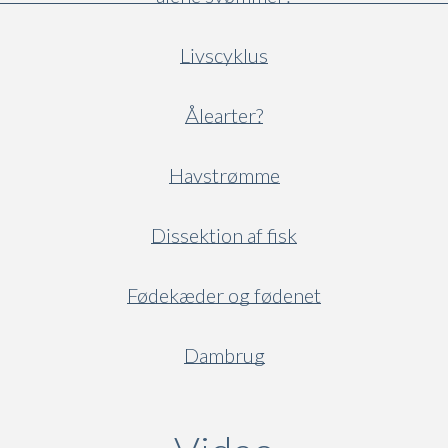
Livscyklus
Ålearter?
Havstrømme
Dissektion af fisk
Fødekæder og fødenet
Dambrug