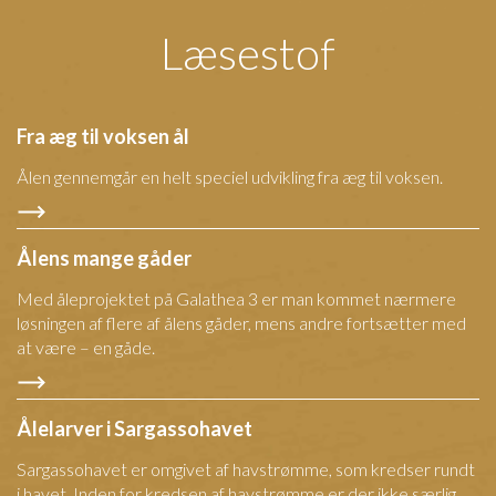
Læsestof
Fra æg til voksen ål
Ålen gennemgår en helt speciel udvikling fra æg til voksen.
Ålens mange gåder
Med åleprojektet på Galathea 3 er man kommet nærmere
løsningen af flere af ålens gåder, mens andre fortsætter med
at være – en gåde.
Ålelarver i Sargassohavet
Sargassohavet er omgivet af havstrømme, som kredser rundt
i havet. Inden for kredsen af havstrømme er der ikke særlig