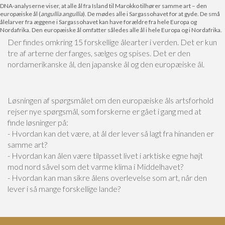
DNA-analyserne viser, at alle ål fra Island til Marokko tilhører samme art – den
europæiske ål (
angullia angullia
). De mødes alle i Sargassohavet for at gyde. De små
ålelarver fra æggene i Sargassohavet kan have forældre fra hele Europa og
Nordafrika. Den europæiske ål omfatter således alle ål i hele Europa og i Nordafrika.
Der findes omkring 15 forskellige ålearter i verden. Det er kun
tre af arterne der fanges, sælges og spises. Det er den
nordamerikanske ål, den japanske ål og den europæiske ål.
Løsningen af spørgsmålet om den europæiske åls artsforhold
rejser nye spørgsmål, som forskerne er gået i gang med at
finde løsninger på:
- Hvordan kan det være, at ål der lever så lagt fra hinanden er
samme art?
- Hvordan kan ålen være tilpasset livet i arktiske egne højt
mod nord såvel som det varme klima i Middelhavet?
- Hvordan kan man sikre ålens overlevelse som art, når den
lever i så mange forskellige lande?