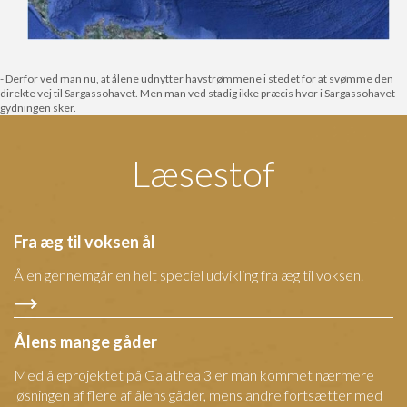
- Derfor ved man nu, at ålene udnytter havstrømmene i stedet for at svømme den
direkte vej til Sargassohavet. Men man ved stadig ikke præcis hvor i Sargassohavet
gydningen sker.
Læsestof
Fra æg til voksen ål
Ålen gennemgår en helt speciel udvikling fra æg til voksen.
Ålens mange gåder
Med åleprojektet på Galathea 3 er man kommet nærmere
løsningen af flere af ålens gåder, mens andre fortsætter med