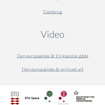
Dambrug
Video
(active ta
Den europæiske ål: En klassisk gåde
Den europæiske ål: en truet art