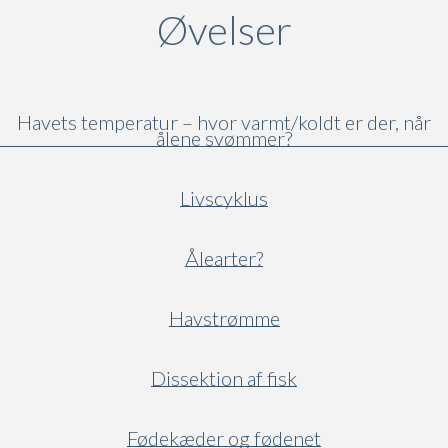
Øvelser
Havets temperatur – hvor varmt/koldt er der, når
ålene svømmer?
Livscyklus
Ålearter?
Havstrømme
Dissektion af fisk
Fødekæder og fødenet