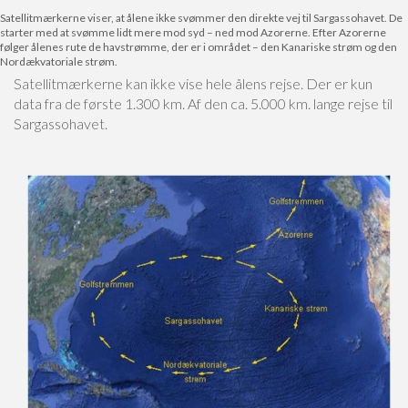
Satellitmærkerne viser, at ålene ikke svømmer den direkte vej til Sargassohavet. De
starter med at svømme lidt mere mod syd – ned mod Azorerne. Efter Azorerne
følger ålenes rute de havstrømme, der er i området – den Kanariske strøm og den
Nordækvatoriale strøm.
Satellitmærkerne kan ikke vise hele ålens rejse. Der er kun
data fra de første 1.300 km. Af den ca. 5.000 km. lange rejse til
Sargassohavet.