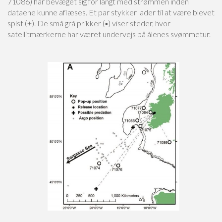
71086) har bevæget sig for langt med strømmen inden
dataene kunne aflæses. Et par stykker lader til at være blevet
spist (+). De små grå prikker (▪) viser steder, hvor
satellitmærkerne har været undervejs på ålenes svømmetur.