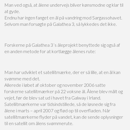
Man ved også, at ålene undervejs bliver kønsmodne og klar til
at gyde.
Endnu har ingen fanget en ål på vandring mod Sargassohavet.
Selvom man forsøgte på Galathea 3, så lykkedes det ikke.
Forskerne på Galathea 3´s åleprojekt benyttede sig også af
en anden metode for at kortlægge ålenes rute:
Man har udviklet et satellitmærke, der er så lille, at en ål kan
svømme med det.
Allerede i løbet af oktober og november 2006 satte
forskerne satellitmærker på 22 voksne ål. Ålene blev målt og
vejet, før de blev sat ud i havet fra Galway i Irland.
Satellitmærkerne var tidsindstillede, så de løsnede sig fra
ålene i marts – april 2007 og flød op til overfladen. Når
satellitmærkerne flyder på vandet, kan de sende oplysninger
til en satellit om ålens svømmerute.