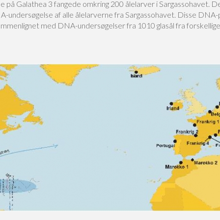
e på Galathea 3 fangede omkring 200 ålelarver i Sargassohavet. De
A-undersøgelse af alle ålelarverne fra Sargassohavet. Disse DNA-
ammenlignet med DNA-undersøgelser fra 1010 glasål fra forskellige