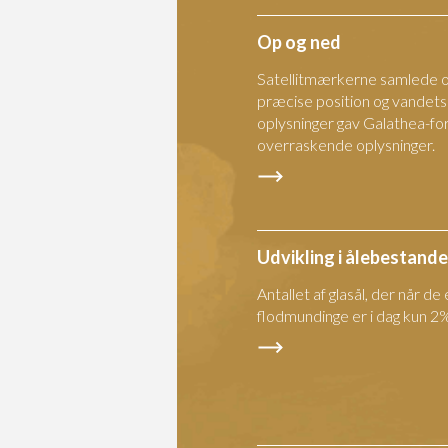
Op og ned
Satellitmærkerne samlede o
præcise position og vandets
oplysninger gav Galathea-fo
overraskende oplysninger.
Udvikling i ålebestand
Antallet af glasål, der når d
flodmundinge er i dag kun 2% 