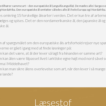
kko tilhører samme art – den europæiske ål (
angullia angullia
). De mødes alle i Sargass
Nordafrika. Den europæiske ål omfatter således alle ål i hele Europa og i Nordafrika.
s omkring 15 forskellige ålearter i verden. Det er kun tre af artern
ælges og spises. Det er den nordamerikanske ål, den japanske ål og
ke ål.
n af spørgsmålet om den europæiske åls artsforhold rejser nye spø
erne er gået i gang med at finde løsninger på:
 kan det være, at ål der lever så lagt fra hinanden er samme art?
 kan ålen være tilpasset livet i arktiske egne højt mod nord såvel 
ima i Middelhavet?
 kan man sikre ålens overlevelse som art, når den lever i så mange
ge lande?
Læsestof