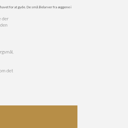
ohavet for at gyde. De små ålelarver fra æggene i
e der
 den
rgsmål,
som det