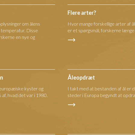
Flere arter?
plysninger om ålens
Hvor mange forskellige arter af ål
 temperatur. Disse
er et spørgsmål, forskerne længe 
rskerne en nye og
en
Åleopdræt
e europæiske kyster og
I takt med at bestanden af ål er 
af, hvad det var i 1980.
steder i Europa begyndt at opdræ