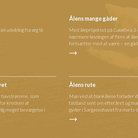
Ålens mange gåder
l udvikling fra æg til
Med åleprojektet på Galathea 
nærmere løsningen af flere af ål
fortsætter med at være – en gåd
vet
Ålens rute
af havstrømme, som
Man ved at blankålene forlader 
 for kredsen af
fastland sent om efteråret og ma
lig meget bevægelse i
gyder i Sargassohavet fra marts til