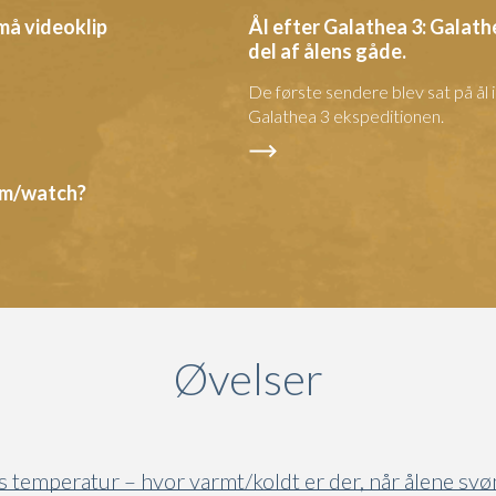
må videoklip
Ål efter Galathea 3: Galath
del af ålens gåde.
De første sendere blev sat på ål 
Galathea 3 ekspeditionen.
om/watch?
Øvelser
 temperatur – hvor varmt/koldt er der, når ålene s