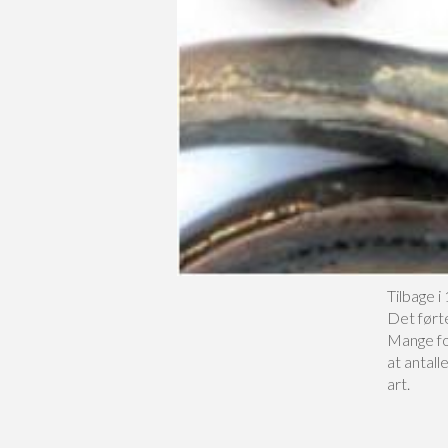
Tilbage i
Det førte
Mange fo
at antall
art.