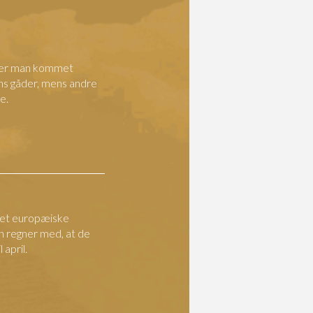
3 er man kommet
ens gåder, mens andre
e.
det europæiske
n regner med, at de
 april.