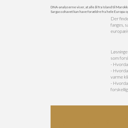
DNA-analyserne viser, at alle ål fra Island til Maro
Sargassohavet kan have forældre fra hele Europa og 
Der finde
fanges, s
europæis
Løsninge
som forsk
- Hvordan
- Hvordan
varme kl
- Hvordan
forskelli