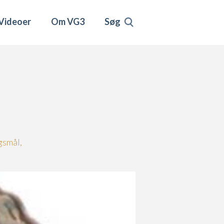
Videoer
Om VG3
Søg
gsmål,