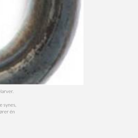
larver.
e synes,
hører én