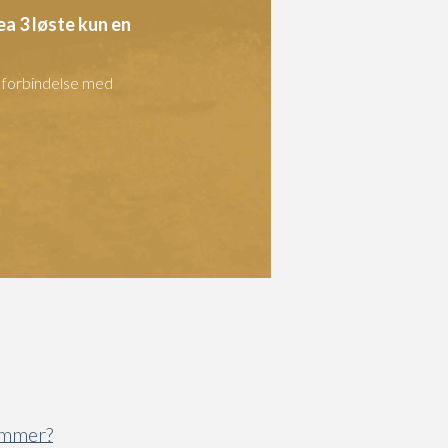
ea 3 løste kun en
i forbindelse med
vømmer?