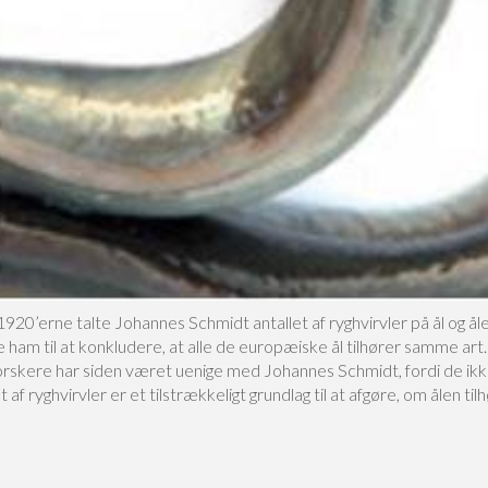
 1920’erne talte Johannes Schmidt antallet af ryghvirvler på ål og åle
 ham til at konkludere, at alle de europæiske ål tilhører samme art.
rskere har siden været uenige med Johannes Schmidt, fordi de ikk
et af ryghvirvler er et tilstrækkeligt grundlag til at afgøre, om ålen til