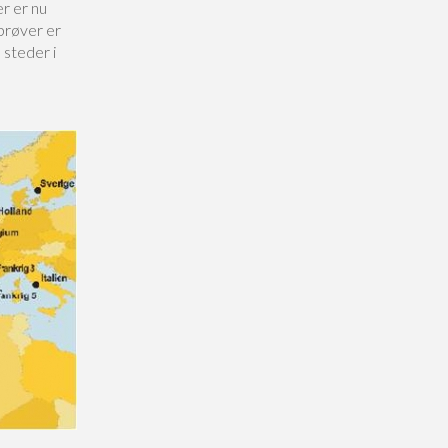
r er nu
prøver er
 steder i