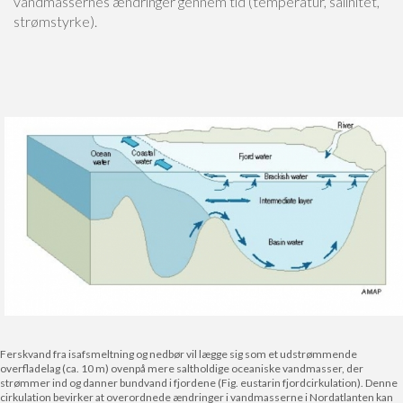
vandmassernes ændringer gennem tid (temperatur, salinitet,
strømstyrke).
Ferskvand fra isafsmeltning og nedbør vil lægge sig som et udstrømmende
overfladelag (ca. 10 m) ovenpå mere saltholdige oceaniske vandmasser, der
strømmer ind og danner bundvand i fjordene (Fig. eustarin fjordcirkulation). Denne
cirkulation bevirker at overordnede ændringer i vandmasserne i Nordatlanten kan