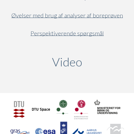
Øvelser med brug af analyser af boreprøven
Perspektiverende spørgsmål
Video
(active ta