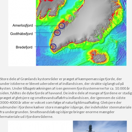
Store dele af Grønlands kystområder er præget af kæmpemæssige fjorde, der
under istiderne er blevet uderoderet af indlandsisen, der strakte sig langt ud på
kysten. Under tilbagetrækningen af isen gennem fjordsystemerne for ca. 10.000 år
siden, fyldtes de dybe fjorde af havvand. De indre dele af mange af fjordene er stadig
præget af gletsjere og smeltevandsafløb fra indlandsisen, der igennem de sidste
3000-4000 år atter er vokset som følge af naturlig klimaafkøling. Gletsjere der
udmunder i fjordene kælver store mængder isbjerge, der indeholder stenmateriale
fra undergrunden. Smeltevandsløb og isbjerge bringer enorme mængder
lermateriale ud i fjordområderne.