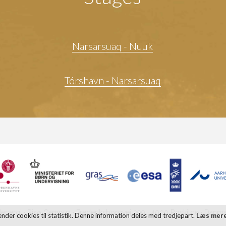
Narsarsuaq - Nuuk
Tórshavn - Narsarsuaq
denergi · Risø Campus · Frederiksborgvej 399 · 4000 Roskilde · Danma
nder cookies til statistik. Denne information deles med tredjepart.
Læs mer