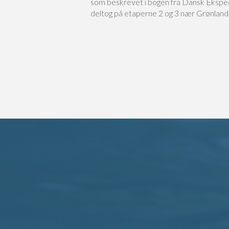
som beskrevet i bogen fra Dansk Eksped
deltog på etaperne 2 og 3 nær Grønland