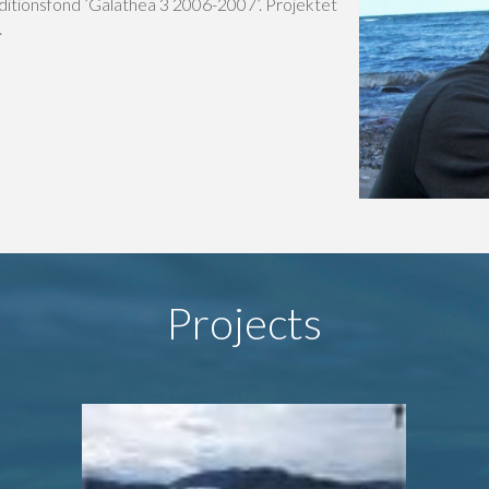
itionsfond ’Galathea 3 2006-2007’. Projektet
.
Projects