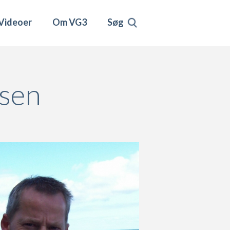
Videoer
Om VG3
Søg
rsen