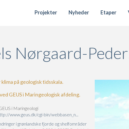
Projekter
Nyheder
Etaper
ls Nørgaard-Pede
lima på geologisk tidsskala.
ved GEUS i Maringeologisk afdeling.
GEUS i Maringeologi
tp://www.geus.dk/cgi-bin/webbasen_n...
ndringer i grønlandske fjorde og shelfområder