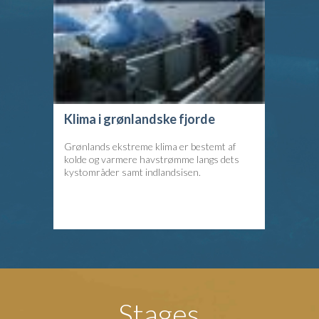
Klima i grønlandske fjorde
Grønlands ekstreme klima er bestemt af
kolde og varmere havstrømme langs dets
kystområder samt indlandsisen.
Stages