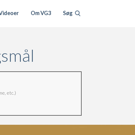
Videoer
Om VG3
Søg
gsmål
e, etc.)