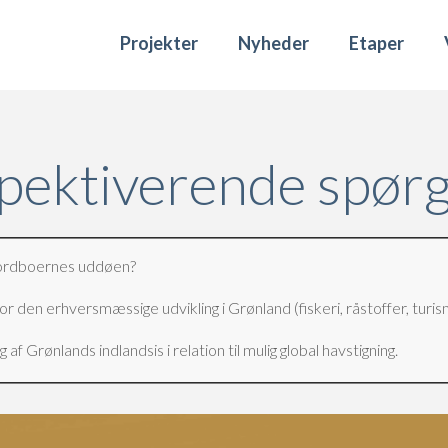
Projekter
Nyheder
Etaper
pektiverende spør
 nordboernes uddøen?
 den erhversmæssige udvikling i Grønland (fiskeri, råstoffer, turism
af Grønlands indlandsis i relation til mulig global havstigning.