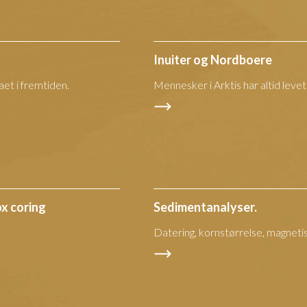
Inuiter og Nordboere
aet i fremtiden.
Mennesker i Arktis har altid leve
x coring
Sedimentanalyser.
Datering, kornstørrelse, magnetisk