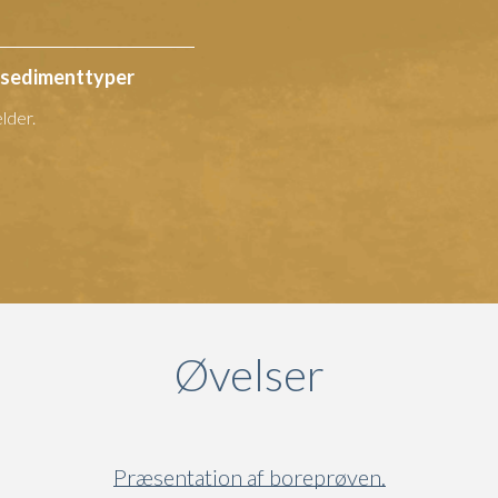
g sedimenttyper
lder.
Øvelser
Præsentation af boreprøven.