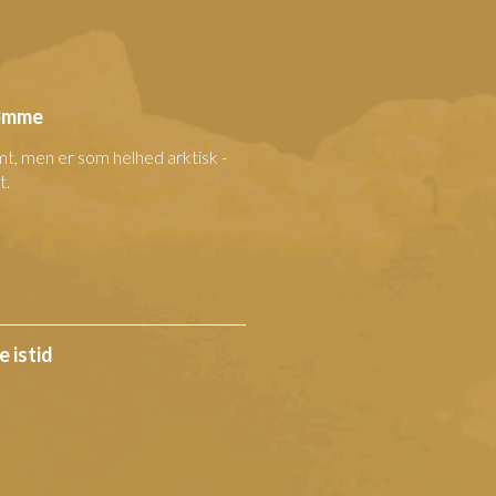
rømme
mt, men er som helhed arktisk -
t.
 istid