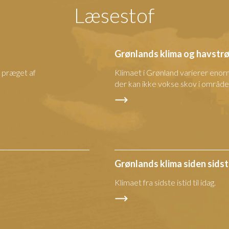
Læsestof
Grønlands klima og havst
 præget af
Klimaet i Grønland varierer enor
der kan ikke vokse skov i område
Grønlands klima siden sidste
Klimaet fra sidste istid til idag.