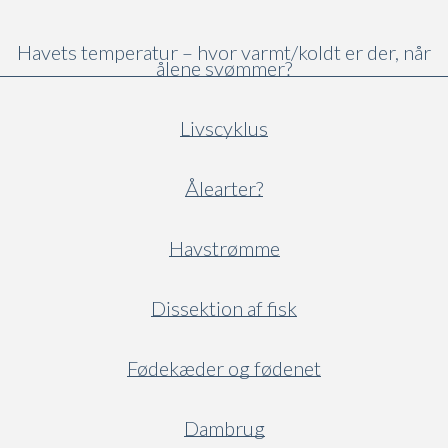
Havets temperatur – hvor varmt/koldt er der, når
ålene svømmer?
Livscyklus
Ålearter?
Havstrømme
Dissektion af fisk
Fødekæder og fødenet
Dambrug