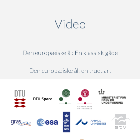
Video
(active ta
Den europæiske ål: En klassisk gåde
Den europæiske ål: en truet art