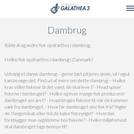
Skip to main content
Dambrug
Både ål og andre fisk opdrættes i dambrug.
Hvilke fisk opdrættes i dambrug i Danmark?
Udvælg et dansk dambrug – gerne tæt på jeres skole, så I også
kan besøge det. Find ud af mere om dette dambrug:
- Hvilke
krav stiller fiskene til det vand, de skal leve i?
- Hvad spiser
fiskene i dambruget?
- Hvilke og hvor mange fisk producerer
dambruget om året?
- Hvad bruges fiskene til, når de kommer
væk fra dambruget.
- Hvor får dambruget sine fisk fra? Yngler
de i fangenskab eller må de købe fiskeyngel?
- Hvordan
forebygger man sygdomme hos fiskene?
- Hvilke miljøforhold
skal dambruget tage hensyn til?