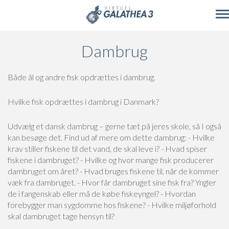
Skip to main content
Dambrug
Både ål og andre fisk opdrættes i dambrug.
Hvilke fisk opdrættes i dambrug i Danmark?
Udvælg et dansk dambrug – gerne tæt på jeres skole, så I også
kan besøge det. Find ud af mere om dette dambrug:
- Hvilke
krav stiller fiskene til det vand, de skal leve i?
- Hvad spiser
fiskene i dambruget?
- Hvilke og hvor mange fisk producerer
dambruget om året?
- Hvad bruges fiskene til, når de kommer
væk fra dambruget.
- Hvor får dambruget sine fisk fra? Yngler
de i fangenskab eller må de købe fiskeyngel?
- Hvordan
forebygger man sygdomme hos fiskene?
- Hvilke miljøforhold
skal dambruget tage hensyn til?