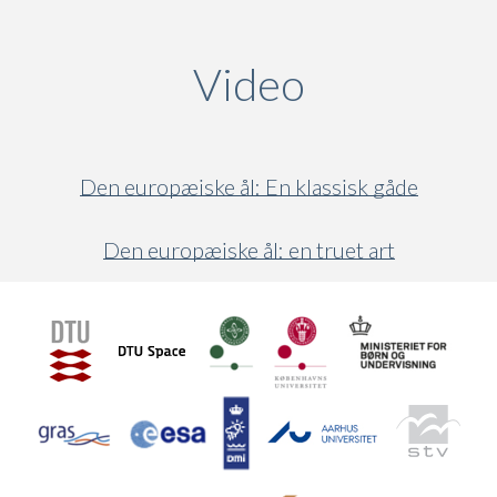
Video
(active ta
Den europæiske ål: En klassisk gåde
Den europæiske ål: en truet art