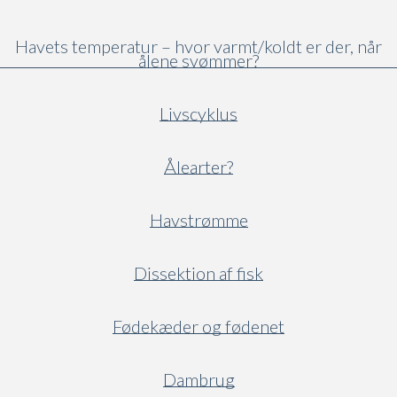
Havets temperatur – hvor varmt/koldt er der, når
ålene svømmer?
Livscyklus
Ålearter?
Havstrømme
Dissektion af fisk
Fødekæder og fødenet
Dambrug