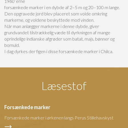
1960´erne
forsænkede marker i en dybde af 2–5 m og 20–100 m lange.
Den opgravede jord blev placeret som volde omkring
markerne, og voldene beskyttede mod vinden.
Når man anlægger markerne i denne dybde, giver
grundvandet tilstrækkelig væde til dyrkningen af mange
oprindelige indianske afgrøder som batat, majs, bønner og
bomuld.
I dag dyrkes der figen i disse forsænkede marker i Chilca.
Læsestof
Forsænkede marker
Forsænkede marker i ørkenen langs Perus Stillehavskyst