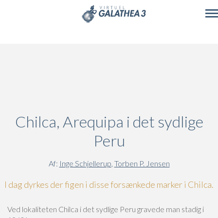
Skip to main content
Chilca, Arequipa i det sydlige
Peru
Af:
Inge Schjellerup
,
Torben P. Jensen
I dag dyrkes der figen i disse forsænkede marker i Chilca.
Ved lokaliteten Chilca i det sydlige Peru gravede man stadig i