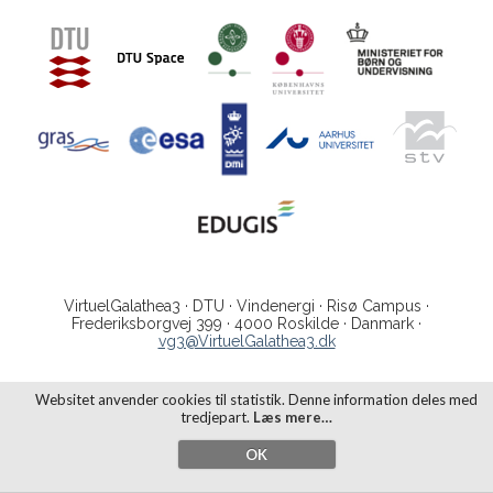
VirtuelGalathea3 · DTU · Vindenergi · Risø Campus ·
Frederiksborgvej 399 · 4000 Roskilde · Danmark ·
vg3@VirtuelGalathea3.dk
Websitet anvender cookies til statistik. Denne information deles med
tredjepart.
Læs mere…
OK